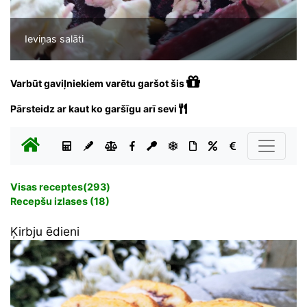
Ieviņas salāti
Varbūt gaviļniekiem varētu garšot šis
Pārsteidz ar kaut ko garšīgu arī sevi
Visas receptes(293)
Recepšu izlases (18)
Ķirbju ēdieni