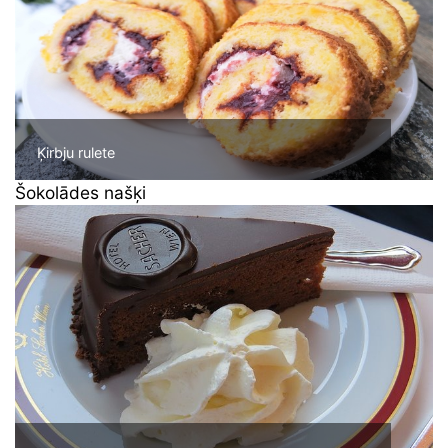
Ķirbju rulete
Šokolādes našķi