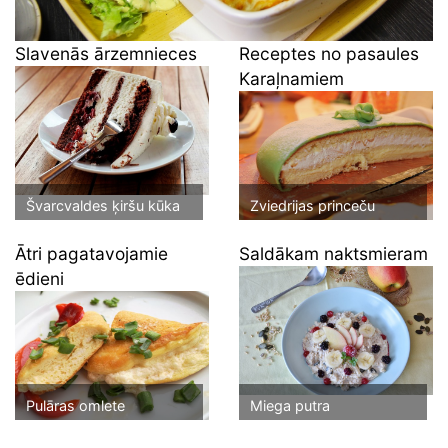
Slavenās ārzemnieces
Receptes no pasaules
Karaļnamiem
Švarcvaldes ķiršu kūka
Zviedrijas princeču
mīļākā kūka
Ātri pagatavojamie
Saldākam naktsmieram
ēdieni
Pulāras omlete
Miega putra