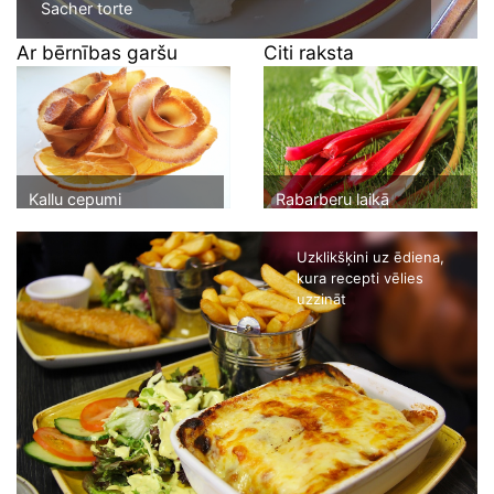
Sacher torte
Ar bērnības garšu
Citi raksta
Kallu cepumi
Rabarberu laikā
Uzklikšķini uz ēdiena,
kura recepti vēlies
uzzināt