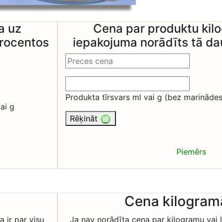
a uz
Cena par produktu kilo
procentos
iepakojuma norādīts tā 
Produkta tīrsvars ml vai g (bez marinādes
ai g
Rēķināt
Piemērs
Cena kilogramā
 ir par visu
Ja nav norādīta cena par kilogramu vai l