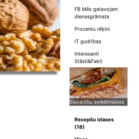
FB Mēs gatavojam
dienasgrāmata
Procentu rēķini
IT gudrības
Interesanti
Stāsti&Fakti
Slavenību sviestmaizes
Recepšu izlases
(18)