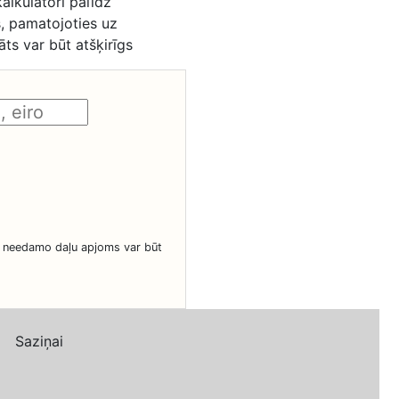
alkulatori palīdz
s, pamatojoties uz
ts var būt atšķirīgs
ā needamo daļu apjoms var būt
Saziņai