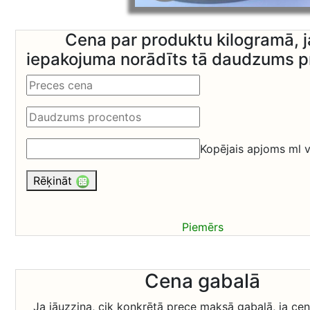
Cena par produktu kilogramā, j
iepakojuma norādīts tā daudzums 
Kopējais apjoms ml v
Rēķināt
Piemērs
Cena gabalā
Ja jāuzzina, cik konkrētā prece maksā gabalā, ja cena