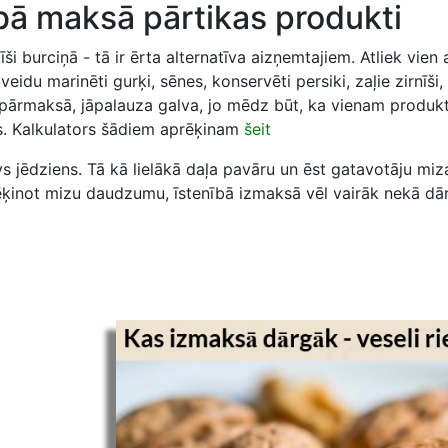
bā maksā pārtikas produkti
i burciņā - tā ir ērta alternatīva aizņemtajiem. Atliek vien at
eidu marinēti gurķi, sēnes, konservēti persiki, zaļie zirnīši,
 jāpārmaksā, jāpalauza galva, jo mēdz būt, ka vienam produk
as. Kalkulators šādiem aprēķinam
šeit
vs jēdziens. Tā kā lielākā daļa pavāru un ēst gatavotāju miz
rēķinot mizu daudzumu, īstenībā izmaksā vēl vairāk nekā dār