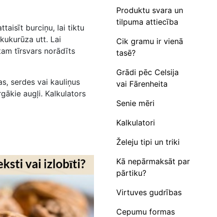
Produktu svara un
tilpuma attiecība
taisīt burciņu, lai tiktu
 kukurūza utt. Lai
Cik gramu ir vienā
tam tīrsvars norādīts
tasē?
Grādi pēc Celsija
as, serdes vai kauliņus
vai Fārenheita
gākie augļi. Kalkulators
Senie mēri
Kalkulatori
Želeju tipi un triki
Kā nepārmaksāt par
pārtiku?
Virtuves gudrības
Cepumu formas