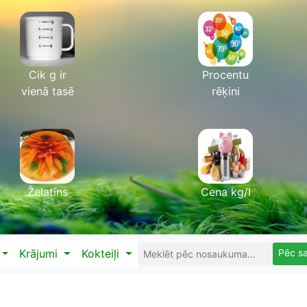
Cik g ir
Procentu
vienā tasē
rēķini
Želatīns
Cena kg/l
Pēc s
Krājumi
Kokteiļi