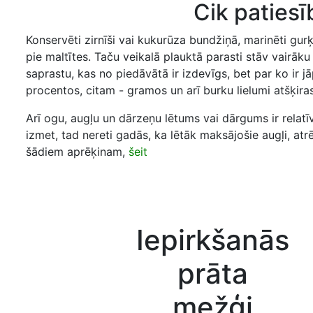
Cik patiesī
Konservēti zirnīši vai kukurūza bundžiņā, marinēti gurķīš
pie maltītes. Taču veikalā plauktā parasti stāv vairāku v
saprastu, kas no piedāvātā ir izdevīgs, bet par ko ir
procentos, citam - gramos un arī burku lielumi atšķir
Arī ogu, augļu un dārzeņu lētums vai dārgums ir relatī
izmet, tad nereti gadās, ka lētāk maksājošie augļi, at
šādiem aprēķinam,
šeit
Iepirkšanās
prāta
mežģi