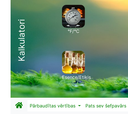
Kalkulatori
°F/°C
Esence/Etiķis
Pārbaudītas vērtības
Pats sev šefpavārs