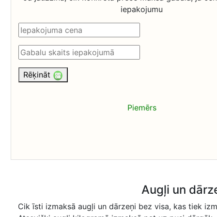
iepakojumu
Rēķināt
Piemērs
Augļi un dār
Cik īsti izmaksā augļi un dārzeņi bez visa, kas tiek iz