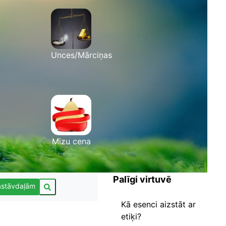
Unces/Mārciņas
Mizu cena
Palīgi virtuvē
astāvdaļām
Kā esenci aizstāt ar
etiķi?