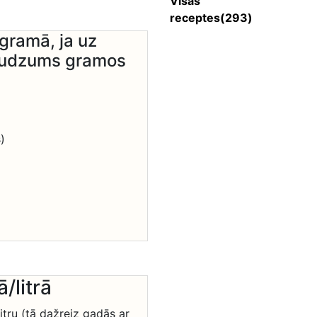
Visas
receptes(293)
gramā, ja uz
daudzums gramos
)
/litrā
itru (tā dažreiz gadās ar