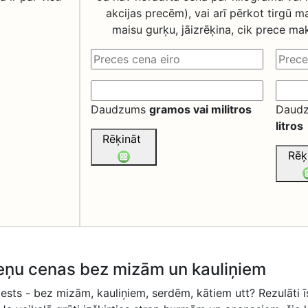
akcijas precēm), vai arī pērkot tirgū ma
maisu gurķu, jāizrēķina, cik prece mak
Daudzums
gramos vai militros
Daud
litros
Rēķināt
Rēķ
zeņu cenas bez mizām un kauliņiem
mests - bez mizām, kauliņiem, serdēm, kātiem utt? Rezulāti īs