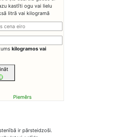
zu kastīti ogu vai lielu
sā litrā vai kilogramā
zums
kilogramos vai
ināt
Piemērs
tenībā ir pārsteidzoši.