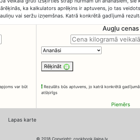
Ja veikalā grūti izšķirties strap hurmām un ananasiem, šie k
jārēķinās, ka kalkulators aprēķins ir aptuvens, jo tas veidot
uliņu vai seržu izņemšnas. Katrā konkrētā gadījumā rezultā
Augļu cenas
Rēķināt
apjoms var būt
Rezulāts būs aptuvens, jo katrā konkrētā gadījum
atšķirīgs
Piemērs
Lapas karte
© 2018 Copyright: cookbook.ilaipa.lv