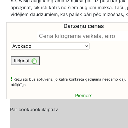
Atsevišķi augļi kilogramā izmaksā pat uz pusi dārgāk. 
aprēķināt, cik īsti katrs no šiem augļiem maksā. Taču, 
vidējiem daudzumiem, kas paliek pāri pēc mizošnas, ka
Dārzeņu cenas
Rēķināt
Rezulāts būs aptuvens, jo katrā konkrētā gadījumā needamo daļu 
atšķirīgs
Piemērs
Par cookbook.ilaipa.lv