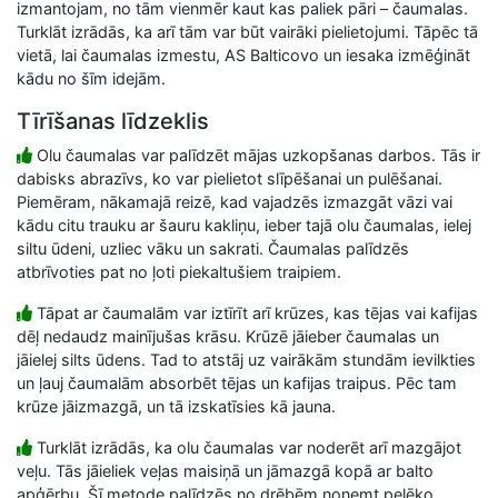
izmantojam, no tām vienmēr kaut kas paliek pāri – čaumalas.
Turklāt izrādās, ka arī tām var būt vairāki pielietojumi. Tāpēc tā
vietā, lai čaumalas izmestu, AS Balticovo un iesaka izmēģināt
kādu no šīm idejām.
Tīrīšanas līdzeklis
Olu čaumalas var palīdzēt mājas uzkopšanas darbos. Tās ir
dabisks abrazīvs, ko var pielietot slīpēšanai un pulēšanai.
Piemēram, nākamajā reizē, kad vajadzēs izmazgāt vāzi vai
kādu citu trauku ar šauru kakliņu, ieber tajā olu čaumalas, ielej
siltu ūdeni, uzliec vāku un sakrati. Čaumalas palīdzēs
atbrīvoties pat no ļoti piekaltušiem traipiem.
Tāpat ar čaumalām var iztīrīt arī krūzes, kas tējas vai kafijas
dēļ nedaudz mainījušas krāsu. Krūzē jāieber čaumalas un
jāielej silts ūdens. Tad to atstāj uz vairākām stundām ievilkties
un ļauj čaumalām absorbēt tējas un kafijas traipus. Pēc tam
krūze jāizmazgā, un tā izskatīsies kā jauna.
Turklāt izrādās, ka olu čaumalas var noderēt arī mazgājot
veļu. Tās jāieliek veļas maisiņā un jāmazgā kopā ar balto
apģērbu. Šī metode palīdzēs no drēbēm noņemt pelēko