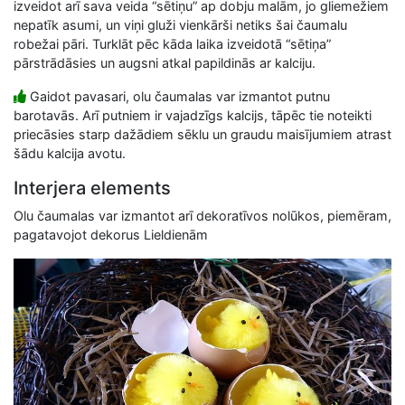
izveidot arī sava veida “sētiņu” ap dobju malām, jo gliemežiem
nepatīk asumi, un viņi gluži vienkārši netiks šai čaumalu
robežai pāri. Turklāt pēc kāda laika izveidotā “sētiņa”
pārstrādāsies un augsni atkal papildinās ar kalciju.
Gaidot pavasari, olu čaumalas var izmantot putnu
barotavās. Arī putniem ir vajadzīgs kalcijs, tāpēc tie noteikti
priecāsies starp dažādiem sēklu un graudu maisījumiem atrast
šādu kalcija avotu.
Interjera elements
Olu čaumalas var izmantot arī dekoratīvos nolūkos, piemēram,
pagatavojot dekorus Lieldienām