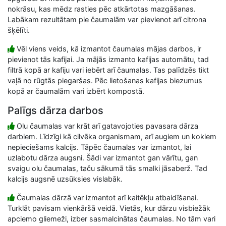
nokrāsu, kas mēdz rasties pēc atkārtotas mazgāšanas.
Labākam rezultātam pie čaumalām var pievienot arī citrona
šķēlīti.
Vēl viens veids, kā izmantot čaumalas mājas darbos, ir
pievienot tās kafijai. Ja mājās izmanto kafijas automātu, tad
filtrā kopā ar kafiju vari iebērt arī čaumalas. Tas palīdzēs tikt
vaļā no rūgtās piegaršas. Pēc lietošanas kafijas biezumus
kopā ar čaumalām vari izbērt kompostā.
Palīgs dārza darbos
Olu čaumalas var krāt arī gatavojoties pavasara dārza
darbiem. Līdzīgi kā cilvēka organismam, arī augiem un kokiem
nepieciešams kalcijs. Tāpēc čaumalas var izmantot, lai
uzlabotu dārza augsni. Šādi var izmantot gan vārītu, gan
svaigu olu čaumalas, taču sākumā tās smalki jāsaberž. Tad
kalcijs augsnē uzsūksies vislabāk.
Čaumalas dārzā var izmantot arī kaitēkļu atbaidīšanai.
Turklāt pavisam vienkāršā veidā. Vietās, kur dārzu visbiežāk
apciemo gliemeži, izber sasmalcinātas čaumalas. No tām vari