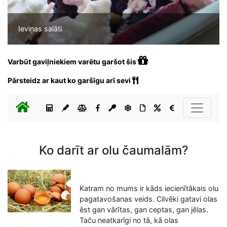
Ieviņas salāti
Varbūt gaviļniekiem varētu garšot šis
Pārsteidz ar kaut ko garšīgu arī sevi
Ko darīt ar olu čaumalām?
Katram no mums ir kāds iecienītākais olu
pagatavošanas veids. Cilvēki gatavi olas
ēst gan vārītas, gan ceptas, gan jēlas.
Taču neatkarīgi no tā, kā olas