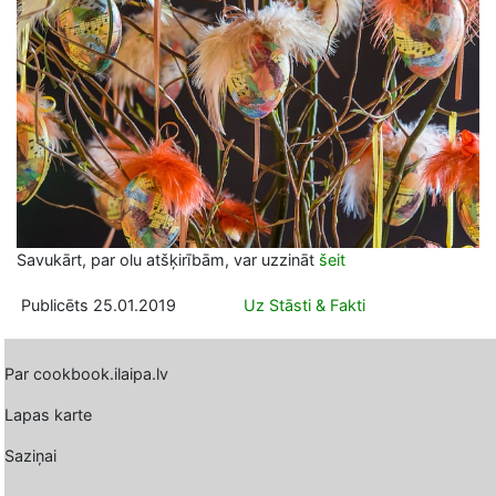
Savukārt, par olu atšķirībām, var uzzināt
šeit
Publicēts 25.01.2019
Uz Stāsti & Fakti
Par cookbook.ilaipa.lv
Lapas karte
Saziņai