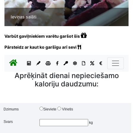
Ieviņas salāti
Varbūt gaviļniekiem varētu garšot šis
Pārsteidz ar kaut ko garšīgu arī sevi
Aprēķināt dienai nepieciešamo
kaloriju daudzumu:
Dzimums
Sieviete
Vīrietis
Svars
kg