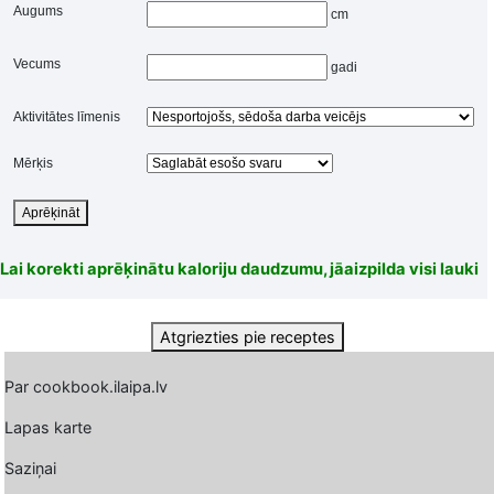
Augums
cm
Vecums
gadi
Aktivitātes līmenis
Mērķis
Aprēķināt
Lai korekti aprēķinātu kaloriju daudzumu, jāaizpilda visi lauki
Atgriezties pie receptes
Par cookbook.ilaipa.lv
Lapas karte
Saziņai