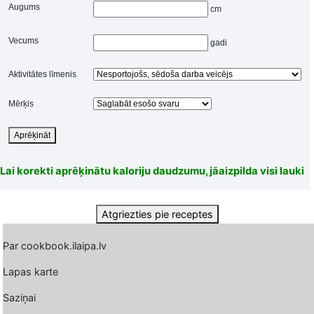
Augums
cm
Vecums
gadi
Aktivitātes līmenis
Mērķis
Aprēķināt
Lai korekti aprēķinātu kaloriju daudzumu, jāaizpilda visi lauki
Atgriezties pie receptes
Par cookbook.ilaipa.lv
Lapas karte
Saziņai