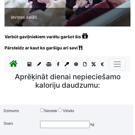
Ieviņas salāti
Varbūt gaviļniekiem varētu garšot šis
Pārsteidz ar kaut ko garšīgu arī sevi
Aprēķināt dienai nepieciešamo
kaloriju daudzumu:
Dzimums
Sieviete
Vīrietis
Svars
kg