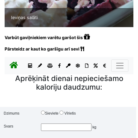
Ieviņas salāti
Varbūt gaviļniekiem varētu garšot šis
Pārsteidz ar kaut ko garšīgu arī sevi
Aprēķināt dienai nepieciešamo
kaloriju daudzumu:
Dzimums
Sieviete
Vīrietis
Svars
kg