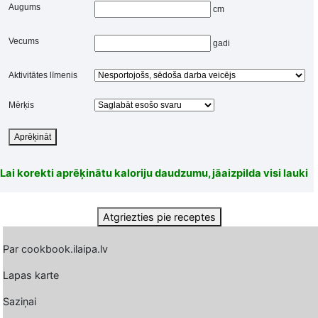
Augums
cm
Vecums
gadi
Aktivitātes līmenis
Mērķis
Aprēķināt
Lai korekti aprēķinātu kaloriju daudzumu, jāaizpilda visi lauki
Atgriezties pie receptes
Par cookbook.ilaipa.lv
Lapas karte
Saziņai