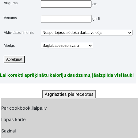
Augums
cm
Vecums
gadi
Aktivitātes līmenis
Mērķis
Aprēķināt
Lai korekti aprēķinātu kaloriju daudzumu, jāaizpilda visi lauki
Atgriezties pie receptes
Par cookbook.ilaipa.lv
Lapas karte
Saziņai