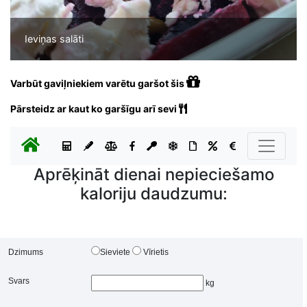
Ieviņas salāti
Varbūt gaviļniekiem varētu garšot šis
Pārsteidz ar kaut ko garšīgu arī sevi
Aprēķināt dienai nepieciešamo
kaloriju daudzumu:
Dzimums
Sieviete
Vīrietis
Svars
kg