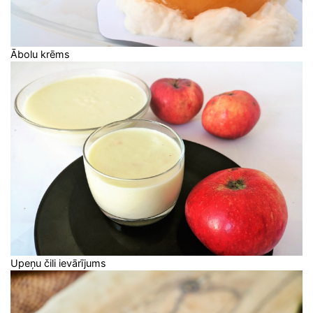
Ābolu krēms
Upeņu čili ievārījums