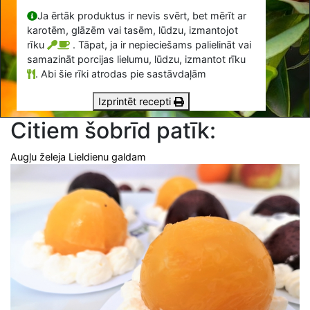
Ja ērtāk produktus ir nevis svērt, bet mērīt ar
karotēm, glāzēm vai tasēm, lūdzu, izmantojot
rīku
. Tāpat, ja ir nepieciešams palielināt vai
samazināt porcijas lielumu, lūdzu, izmantot rīku
.
Abi šie rīki atrodas pie sastāvdaļām
Izprintēt recepti
Citiem šobrīd patīk:
Augļu želeja Lieldienu galdam