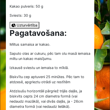
Kakao pulveris: 50 g
Sviests: 30 g
Uzturvērtība
Pagatavošana:
Miltus samaisa ar kakao.
Saputo olas ar cukuru, pēc tam olu masā iemaisa
miltu un kakao maisījumu.
Izkausē sviestu un iemaisa to mīklā.
Biskvītu cep aptuveni 25 minūtes. Pēc tam to
atdzesē, apgrieztu otrādi uz restītēm
Atdzisušu horizontāli pārgriež trijās daļās, ja
biskvits cepts 24 cm diametra formā (vai
nedaudz mazākā), vai divās daļās, ja - 26cm
diametra formā (vai nedaudz lielākā).