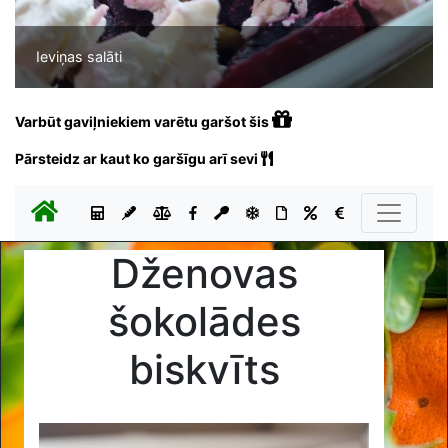
Ieviņas salāti
Varbūt gaviļniekiem varētu garšot šis
Pārsteidz ar kaut ko garšīgu arī sevi
Dženovas
šokolādes
biskvīts