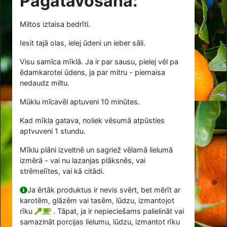
Pagatavošana:
Miltos iztaisa bedrīti.
Iesit tajā olas, ielej ūdeni un ieber sāli.
Visu samīca mīklā. Ja ir par sausu, pielej vēl pa
ēdamkarotei ūdens, ja par mitru - piemaisa
nedaudz miltu.
Mūklu mīcavēl aptuveni 10 minūtes.
Kad mīkla gatava, noliek vēsumā atpūsties
aptvuveni 1 stundu.
Mīklu plāni izveltnē un sagriež vēlamā lielumā
izmērā - vai nu lazanjas plāksnēs, vai
strēmelītes, vai kā citādi.
Ja ērtāk produktus ir nevis svērt, bet mērīt ar
karotēm, glāzēm vai tasēm, lūdzu, izmantojot
rīku
. Tāpat, ja ir nepieciešams palielināt vai
samazināt porcijas lielumu, lūdzu, izmantot rīku