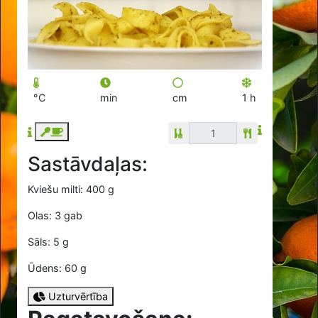
°C
min
cm
1 h
Sastāvdaļas:
Kviešu milti: 400 g
Olas: 3 gab
Sāls: 5 g
Ūdens: 60 g
Uzturvērtība