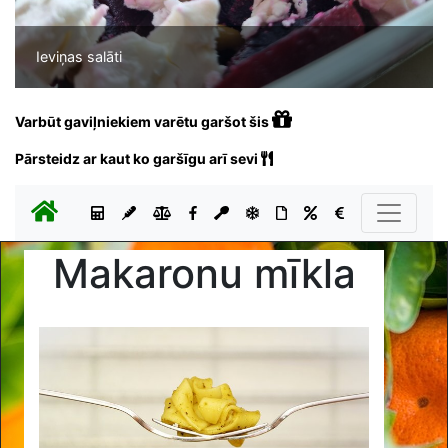
Ieviņas salāti
Varbūt gaviļniekiem varētu garšot šis
Pārsteidz ar kaut ko garšīgu arī sevi
Makaronu mīkla