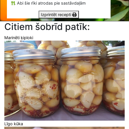
.
Abi šie rīki atrodas pie sastāvdaļām
Izprintēt recepti
Citiem šobrīd patīk:
Marinēti ķiploki
Līgo kūka