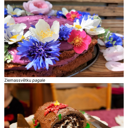
Ziemassvētku
pagale