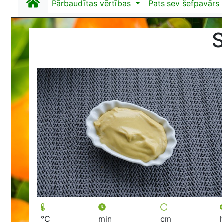
Pārbaudītas vērtības
Pats sev šefpavārs
S
°C
min
cm