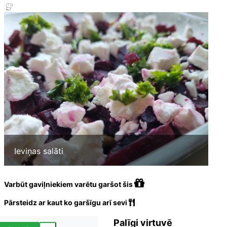
Ieviņas salāti
Varbūt gaviļniekiem varētu garšot šis
Pārsteidz ar kaut ko garšīgu arī sevi
Palīgi virtuvē