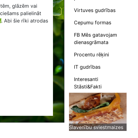
otēm, glāzēm vai
Virtuves gudrības
eciešams palielināt
.
Abi šie rīki atrodas
Cepumu formas
FB Mēs gatavojam
dienasgrāmata
Procentu rēķini
IT gudrības
Interesanti
Stāsti&Fakti
Slavenību sviestmaizes