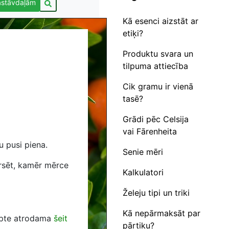
astāvdaļām
Kā esenci aizstāt ar
etiķi?
Produktu svara un
tilpuma attiecība
Cik gramu ir vienā
tasē?
Grādi pēc Celsija
vai Fārenheita
u pusi piena.
Senie mēri
arsēt, kamēr mērce
Kalkulatori
Želeju tipi un triki
Kā nepārmaksāt par
cepte atrodama
šeit
pārtiku?