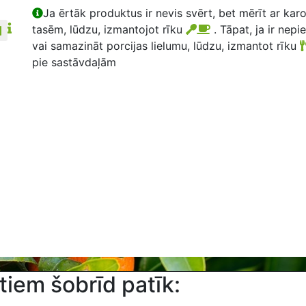
Ja ērtāk produktus ir nevis svērt, bet mērīt ar kar
tasēm, lūdzu, izmantojot rīku
. Tāpat, ja ir nepi
vai samazināt porcijas lielumu, lūdzu, izmantot rīku
pie sastāvdaļām
tiem šobrīd patīk: