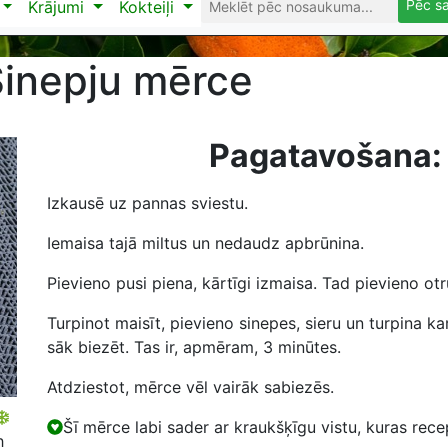
Pēc s
Krājumi
Kokteiļi
inepju mērce
Pagatavošana:
Izkausē uz pannas sviestu.
Iemaisa tajā miltus un nedaudz apbrūnina.
Pievieno pusi piena, kārtīgi izmaisa. Tad pievieno otr
Turpinot maisīt, pievieno sinepes, sieru un turpina k
sāk biezēt. Tas ir, apmēram, 3 minūtes.
Atdziestot, mērce vēl vairāk sabiezēs.
Šī mērce labi sader ar kraukšķīgu vistu, kuras re
h