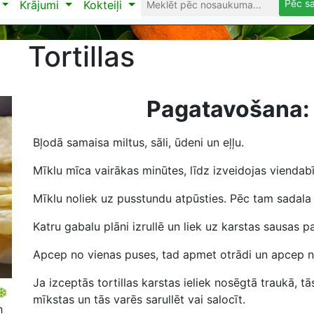
Pēc s
Krājumi
Kokteiļi
Tortillas
Pagatavošana:
Bļodā samaisa miltus, sāli, ūdeni un eļļu.
Mīklu mīca vairākas minūtes, līdz izveidojas viendabī
Mīklu noliek uz pusstundu atpūsties. Pēc tam sadala 
Katru gabalu plāni izrullē un liek uz karstas sausas p
Apcep no vienas puses, tad apmet otrādi un apcep n
Ja izceptās tortillas karstas ieliek nosēgtā traukā, t
mīkstas un tās varēs sarullēt vai salocīt.
h