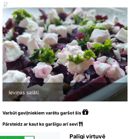
Ieviņas salāti
Varbūt gaviļniekiem varētu garšot šis
Pārsteidz ar kaut ko garšīgu arī sevi
Palīgi virtuvē