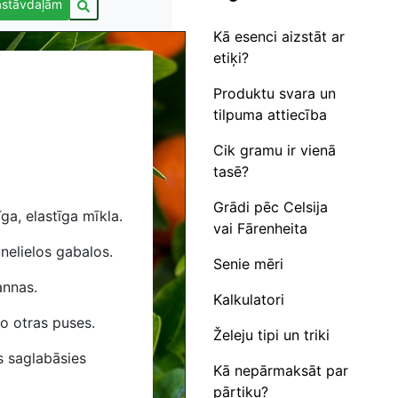
astāvdaļām
Kā esenci aizstāt ar
etiķi?
Produktu svara un
tilpuma attiecība
Cik gramu ir vienā
tasē?
Grādi pēc Celsija
ga, elastīga mīkla.
vai Fārenheita
nelielos gabalos.
Senie mēri
annas.
Kalkulatori
o otras puses.
Želeju tipi un triki
ās saglabāsies
Kā nepārmaksāt par
pārtiku?