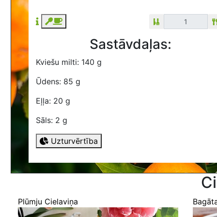
Sastāvdaļas:
Kviešu milti: 140 g
Ūdens: 85 g
Eļļa: 20 g
Sāls: 2 g
Uzturvērtība
Ci
Plūmju Cielaviņa
Bagāt