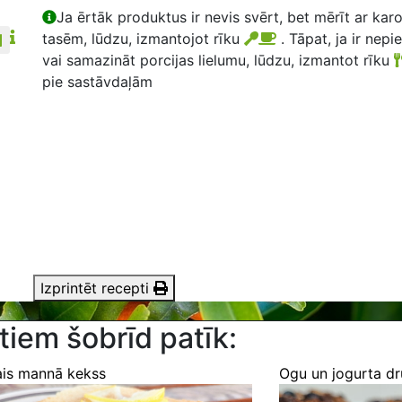
Ja ērtāk produktus ir nevis svērt, bet mērīt ar kar
tasēm, lūdzu, izmantojot rīku
. Tāpat, ja ir nepi
vai samazināt porcijas lielumu, lūdzu, izmantot rīku
pie sastāvdaļām
Izprintēt recepti
tiem šobrīd patīk:
ais mannā kekss
Ogu un jogurta d