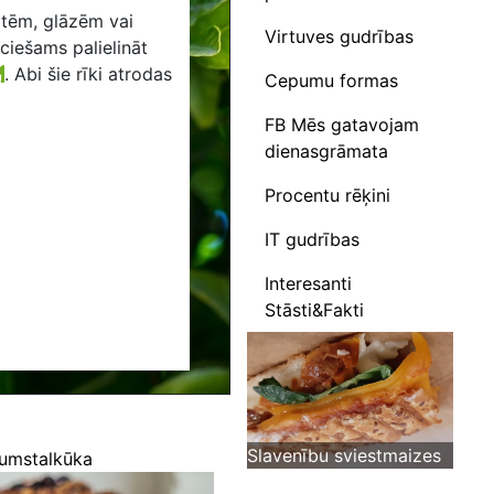
otēm, glāzēm vai
Virtuves gudrības
eciešams palielināt
.
Abi šie rīki atrodas
Cepumu formas
FB Mēs gatavojam
dienasgrāmata
Procentu rēķini
IT gudrības
Interesanti
Stāsti&Fakti
Slavenību sviestmaizes
rumstalkūka