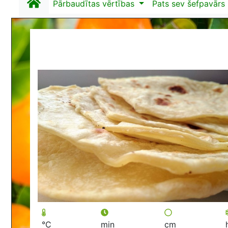
Pārbaudītas vērtības
Pats sev šefpavārs
°C
min
cm