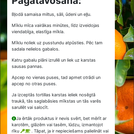
Pagatavošana:
Bļodā samaisa miltus, sāli, ūdeni un eļļu.
Mīklu mīca vairākas minūtes, līdz izveidojas
viendabīga, elastīga mīkla.
Mīklu noliek uz pusstundu atpūsties. Pēc tam
sadala nelielos gabalos.
Katru gabalu plāni izrullē un liek uz karstas
sausas pannas.
Apcep no vienas puses, tad apmet otrādi un
apcep no otras puses.
Ja izceptās tortillas karstas ieliek nosēgtā
traukā, tās saglabāsies mīkstas un tās varēs
sarullēt vai salocīt.
Ja ērtāk produktus ir nevis svērt, bet mērīt ar
karotēm, glāzēm vai tasēm, lūdzu, izmantojot
rīku
. Tāpat, ja ir nepieciešams palielināt vai