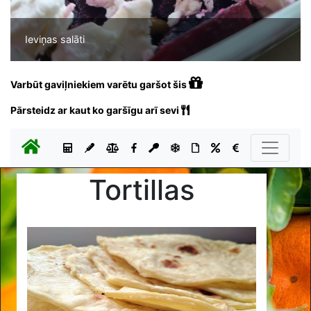
Ieviņas salāti
Varbūt gaviļniekiem varētu garšot šis
Pārsteidz ar kaut ko garšīgu arī sevi
Tortillas