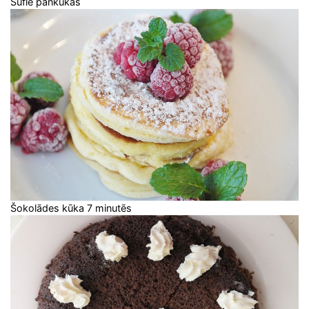
Suflē pankūkas
Šokolādes kūka 7 minutēs