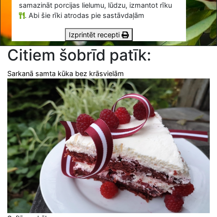
samazināt porcijas lielumu, lūdzu, izmantot rīku
.
Abi šie rīki atrodas pie sastāvdaļām
Izprintēt recepti
Citiem šobrīd patīk:
Sarkanā samta kūka bez krāsvielām