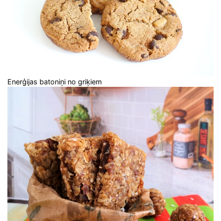
Enerģijas batoniņi no griķiem