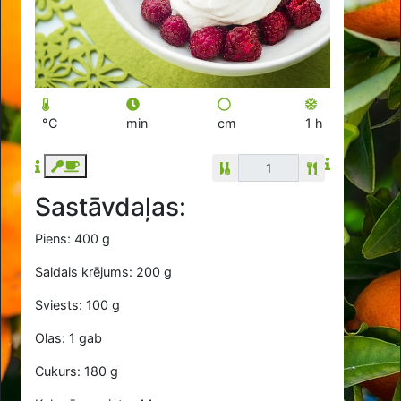
°C
min
cm
1 h
Sastāvdaļas:
Piens: 400 g
Saldais krējums: 200 g
Sviests: 100 g
Olas: 1 gab
Cukurs: 180 g