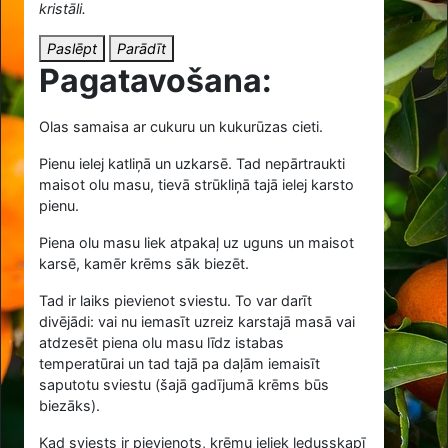
kristāli.
Paslēpt
Parādīt
Pagatavošana:
Olas samaisa ar cukuru un kukurūzas cieti.
Pienu ielej katliņā un uzkarsē. Tad nepārtraukti
maisot olu masu, tievā strūkliņā tajā ielej karsto
pienu.
Piena olu masu liek atpakaļ uz uguns un maisot
karsē, kamēr krēms sāk biezēt.
Tad ir laiks pievienot sviestu. To var darīt
divējādi: vai nu iemasīt uzreiz karstajā masā vai
atdzesēt piena olu masu līdz istabas
temperatūrai un tad tajā pa daļām iemaisīt
saputotu sviestu (šajā gadījumā krēms būs
biezāks).
Kad sviests ir pievienots, krēmu ieliek ledusskapī