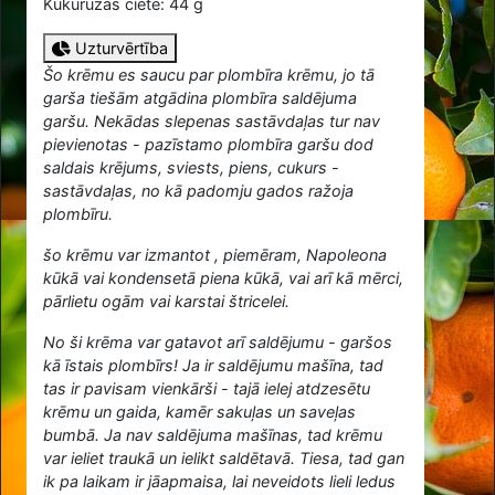
Kukurūzas ciete: 44 g
Uzturvērtība
Šo krēmu es saucu par plombīra krēmu, jo tā
garša tiešām atgādina plombīra saldējuma
garšu. Nekādas slepenas sastāvdaļas tur nav
pievienotas - pazīstamo plombīra garšu dod
saldais krējums, sviests, piens, cukurs -
sastāvdaļas, no kā padomju gados ražoja
plombīru.
šo krēmu var izmantot , piemēram, Napoleona
kūkā vai kondensetā piena kūkā, vai arī kā mērci,
pārlietu ogām vai karstai štricelei.
No ši krēma var gatavot arī saldējumu - garšos
kā īstais plombīrs! Ja ir saldējumu mašīna, tad
tas ir pavisam vienkārši - tajā ielej atdzesētu
krēmu un gaida, kamēr sakuļas un saveļas
bumbā. Ja nav saldējuma mašīnas, tad krēmu
var ieliet traukā un ielikt saldētavā. Tiesa, tad gan
ik pa laikam ir jāapmaisa, lai neveidots lieli ledus