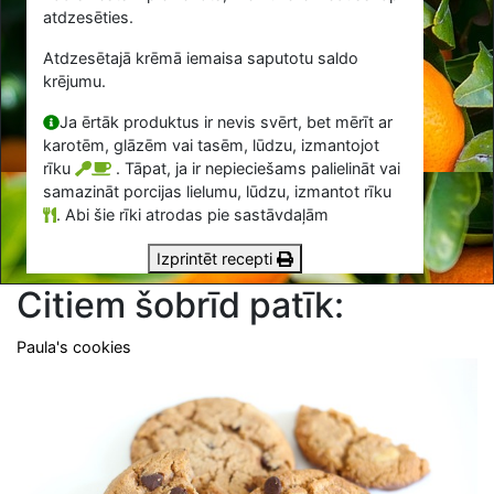
atdzesēties.
Atdzesētajā krēmā iemaisa saputotu saldo
krējumu.
Ja ērtāk produktus ir nevis svērt, bet mērīt ar
karotēm, glāzēm vai tasēm, lūdzu, izmantojot
rīku
. Tāpat, ja ir nepieciešams palielināt vai
samazināt porcijas lielumu, lūdzu, izmantot rīku
.
Abi šie rīki atrodas pie sastāvdaļām
Izprintēt recepti
Citiem šobrīd patīk:
Paula's cookies