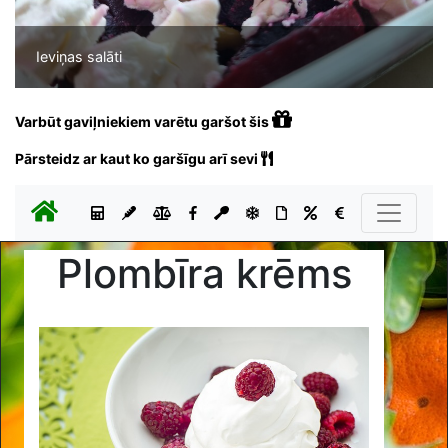
Ieviņas salāti
Varbūt gaviļniekiem varētu garšot šis
Pārsteidz ar kaut ko garšīgu arī sevi
Plombīra krēms