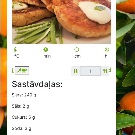
°C
min
cm
h
Sastāvdaļas:
Siers: 240 g
Sāls: 2 g
Cukurs: 5 g
Soda: 3 g