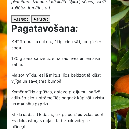
piemēram, izmantot kūpinātu šķiņki, sēnes, saulē
kaltētus tomātus utt.
Paslēpt
Parādīt
Pagatavošana:
Kefīrā iemaisa cukuru, šķipsniņu sāli, tad pieliek
sodu.
120
g siera sarīvē uz smalkās rīves un iemaisa
kefīrā.
Maisot mīklu, iesijā miltus, līdz beidzot tā kļūst
vijīga un saveļama bumbā.
Kamēr mīkla atpūšas, gatavo pildījumu: sarīvē
atlikušo sieru, strēmelītēs sagriež kūpinātu vistu
un marinētu papriku.
Mīklu sadala tik daļās, cik plācenīšus vēlas cept.
Es dalu astoņās daļās, tad iznāk vidēji lieli
plāceņi.