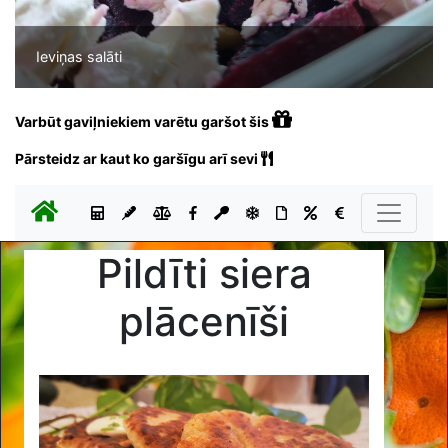
Ieviņas salāti
Varbūt gaviļniekiem varētu garšot šis
Pārsteidz ar kaut ko garšīgu arī sevi
Pildīti siera
plācenīši