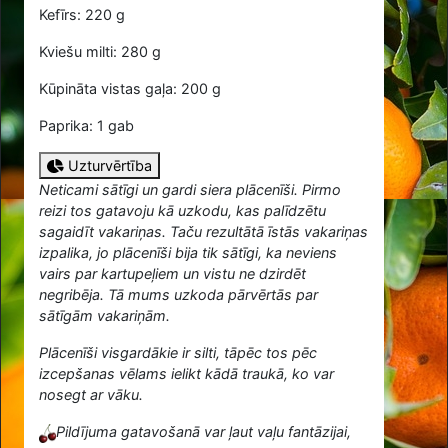
Kefīrs: 220 g
Kviešu milti: 280 g
Kūpināta vistas gaļa: 200 g
Paprika: 1 gab
Uzturvērtība
Neticami sātīgi un gardi siera plācenīši. Pirmo
reizi tos gatavoju kā uzkodu, kas palīdzētu
sagaidīt vakariņas. Taču rezultātā īstās vakariņas
izpalika, jo plācenīši bija tik sātīgi, ka neviens
vairs par kartupeļiem un vistu ne dzirdēt
negribēja. Tā mums uzkoda pārvērtās par
sātīgām vakariņām.
Plācenīši visgardākie ir silti, tāpēc tos pēc
izcepšanas vēlams ielikt kādā traukā, ko var
nosegt ar vāku.
Pildījuma gatavošanā var ļaut vaļu fantāzijai,