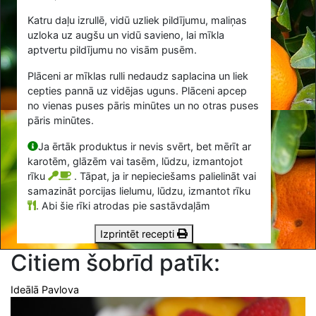
Katru daļu izrullē, vidū uzliek pildījumu, maliņas
uzloka uz augšu un vidū savieno, lai mīkla
aptvertu pildījumu no visām pusēm.
Plāceni ar mīklas rulli nedaudz saplacina un liek
cepties pannā uz vidējas uguns. Plāceni apcep
no vienas puses pāris minūtes un no otras puses
pāris minūtes.
Ja ērtāk produktus ir nevis svērt, bet mērīt ar
karotēm, glāzēm vai tasēm, lūdzu, izmantojot
rīku
. Tāpat, ja ir nepieciešams palielināt vai
samazināt porcijas lielumu, lūdzu, izmantot rīku
.
Abi šie rīki atrodas pie sastāvdaļām
Izprintēt recepti
Citiem šobrīd patīk:
Ideālā Pavlova