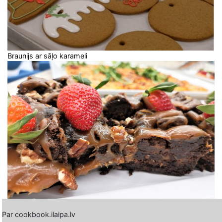
Braunijs ar sāļo karameli
Par cookbook.ilaipa.lv