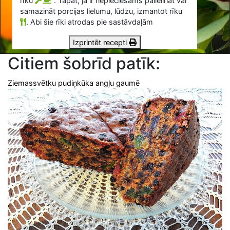
rīku
. Tāpat, ja ir nepieciešams palielināt vai
samazināt porcijas lielumu, lūdzu, izmantot rīku
.
Abi šie rīki atrodas pie sastāvdaļām
Izprintēt recepti
Citiem šobrīd patīk:
Ziemassvētku pudiņkūka angļu gaumē