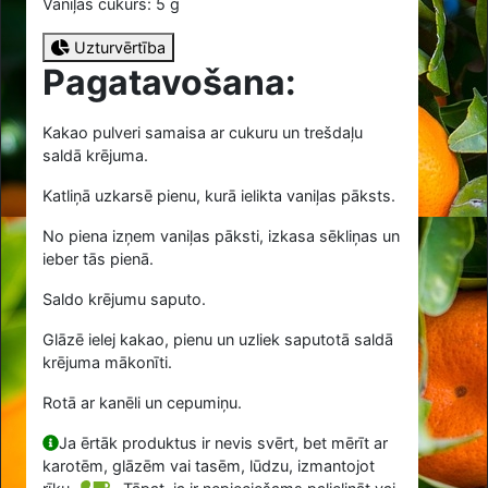
Vaniļas cukurs: 5 g
Uzturvērtība
Pagatavošana:
Kakao pulveri samaisa ar cukuru un trešdaļu
saldā krējuma.
Katliņā uzkarsē pienu, kurā ielikta vaniļas pāksts.
No piena izņem vaniļas pāksti, izkasa sēkliņas un
ieber tās pienā.
Saldo krējumu saputo.
Glāzē ielej kakao, pienu un uzliek saputotā saldā
krējuma mākonīti.
Rotā ar kanēli un cepumiņu.
Ja ērtāk produktus ir nevis svērt, bet mērīt ar
karotēm, glāzēm vai tasēm, lūdzu, izmantojot