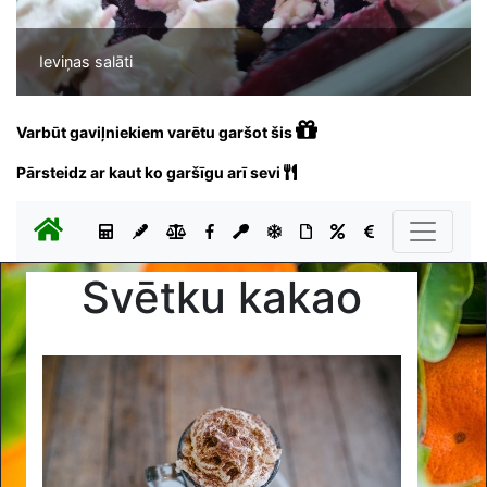
Ieviņas salāti
Varbūt gaviļniekiem varētu garšot šis
Pārsteidz ar kaut ko garšīgu arī sevi
Svētku kakao