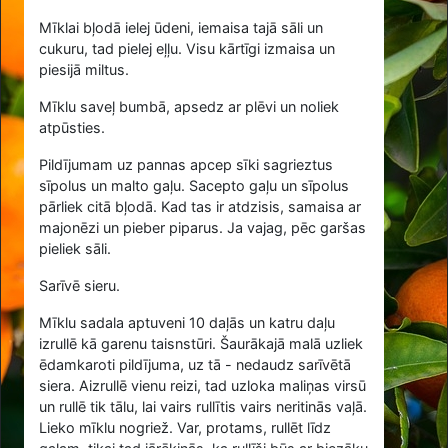
Mīklai bļodā ielej ūdeni, iemaisa tajā sāli un
cukuru, tad pielej eļļu. Visu kārtīgi izmaisa un
piesijā miltus.
Mīklu saveļ bumbā, apsedz ar plēvi un noliek
atpūsties.
Pildījumam uz pannas apcep sīki sagrieztus
sīpolus un malto gaļu. Sacepto gaļu un sīpolus
pārliek citā bļodā. Kad tas ir atdzisis, samaisa ar
majonēzi un pieber piparus. Ja vajag, pēc garšas
pieliek sāli.
Sarīvē sieru.
Mīklu sadala aptuveni 10 daļās un katru daļu
izrullē kā garenu taisnstūri. Šaurākajā malā uzliek
ēdamkaroti pildījuma, uz tā - nedaudz sarīvētā
siera. Aizrullē vienu reizi, tad uzloka maliņas virsū
un rullē tik tālu, lai vairs rullītis vairs neritinās vaļā.
Lieko mīklu nogriež. Var, protams, rullēt līdz