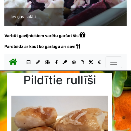
Ieviņas salāti
Varbūt gaviļniekiem varētu garšot šis
Pārsteidz ar kaut ko garšīgu arī sevi
Pildītie rullīši