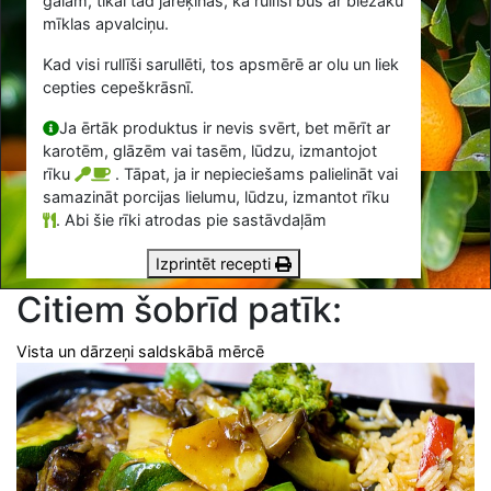
galam, tikai tad jārēķinās, ka rullīši būs ar biezāku
mīklas apvalciņu.
Kad visi rullīši sarullēti, tos apsmērē ar olu un liek
cepties cepeškrāsnī.
Ja ērtāk produktus ir nevis svērt, bet mērīt ar
karotēm, glāzēm vai tasēm, lūdzu, izmantojot
rīku
. Tāpat, ja ir nepieciešams palielināt vai
samazināt porcijas lielumu, lūdzu, izmantot rīku
.
Abi šie rīki atrodas pie sastāvdaļām
Izprintēt recepti
Citiem šobrīd patīk:
Vista un dārzeņi saldskābā mērcē