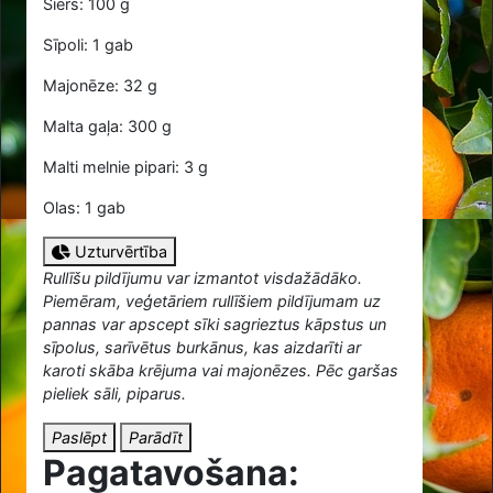
Siers: 100 g
Sīpoli: 1 gab
Majonēze: 32 g
Malta gaļa: 300 g
Malti melnie pipari: 3 g
Olas: 1 gab
Uzturvērtība
Rullīšu pildījumu var izmantot visdažādāko.
Piemēram, veģetāriem rullīšiem pildījumam uz
pannas var apscept sīki sagrieztus kāpstus un
sīpolus, sarīvētus burkānus, kas aizdarīti ar
karoti skāba krējuma vai majonēzes. Pēc garšas
pieliek sāli, piparus.
Paslēpt
Parādīt
Pagatavošana: