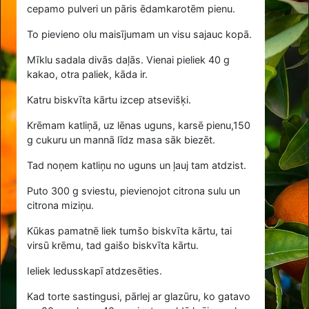
cepamo pulveri un pāris ēdamkarotēm pienu.
To pievieno olu maisījumam un visu sajauc kopā.
Mīklu sadala divās daļās. Vienai pieliek
40
g
kakao, otra paliek, kāda ir.
Katru biskvīta kārtu izcep atsevišķi.
Krēmam katliņā, uz lēnas uguns, karsē pienu,
150
g cukuru un mannā līdz masa sāk biezēt.
Tad noņem katliņu no uguns un ļauj tam atdzist.
Puto
300
g sviestu, pievienojot citrona sulu un
citrona miziņu.
Kūkas pamatnē liek tumšo biskvīta kārtu, tai
virsū krēmu, tad gaišo biskvīta kārtu.
Ieliek ledusskapī atdzesēties.
Kad torte sastingusi, pārlej ar glazūru, ko gatavo