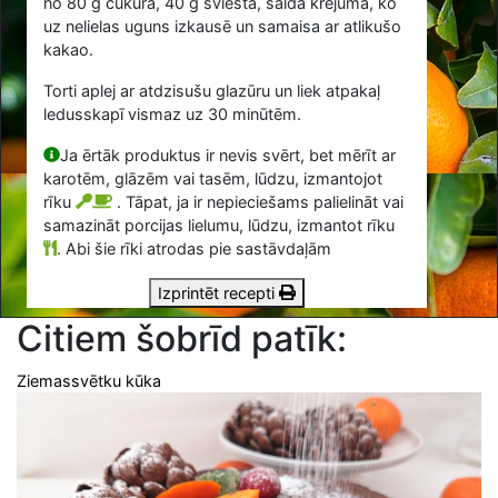
no
80
g cukura,
40
g sviesta, saldā krējuma, ko
uz nelielas uguns izkausē un samaisa ar atlikušo
kakao.
Torti aplej ar atdzisušu glazūru un liek atpakaļ
ledusskapī vismaz uz 30 minūtēm.
Ja ērtāk produktus ir nevis svērt, bet mērīt ar
karotēm, glāzēm vai tasēm, lūdzu, izmantojot
rīku
. Tāpat, ja ir nepieciešams palielināt vai
samazināt porcijas lielumu, lūdzu, izmantot rīku
.
Abi šie rīki atrodas pie sastāvdaļām
Izprintēt recepti
Citiem šobrīd patīk:
Ziemassvētku kūka