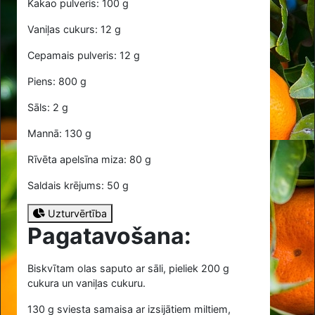
Kakao pulveris: 100 g
Vaniļas cukurs: 12 g
Cepamais pulveris: 12 g
Piens: 800 g
Sāls: 2 g
Mannā: 130 g
Rīvēta apelsīna miza: 80 g
Saldais krējums: 50 g
Uzturvērtība
Pagatavošana:
Biskvītam olas saputo ar sāli, pieliek
200
g
cukura un vaniļas cukuru.
130
g sviesta samaisa ar izsijātiem miltiem,