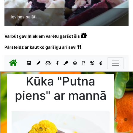
Ieviņas salāti
Varbūt gaviļniekiem varētu garšot šis
Pārsteidz ar kaut ko garšīgu arī sevi
Kūka "Putna
piens" ar mannā