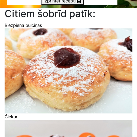
Izprintēt recepti
Citiem šobrīd patīk:
Biezpiena bulciņas
Čiekuri