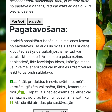
pievienot kādu saldinātāju, taču, ja vismaz puse
no sastāva ir banāns, tad var iztikt arī bez cukura
pievienošanas
Paslēpt
Parādīt
Pagatavošana:
Iepriekš sasaldētus banānus un mellenes izņem
no saldētavas. Ja augļi un ogas ir sasaluši vienā
klucī, tad sašķaida gabaliņos, ja nē, tad var
uzreiz likt blenderī. Ar blendera pulsa režīmu
sablenderē, līdz izveidojas bieza, krēmīga masa.
Ja ir vēlme, ar sorbetu var mieloties uzreiz vai arī
ielikt to uz brīdi saldētavā.
Ja ērtāk produktus ir nevis svērt, bet mērīt ar
karotēm, glāzēm vai tasēm, lūdzu, izmantojot
rīku
. Tāpat, ja ir nepieciešams palielināt vai
samazināt porcijas lielumu, lūdzu, izmantot rīku
.
Abi šie rīki atrodas pie sastāvdaļām