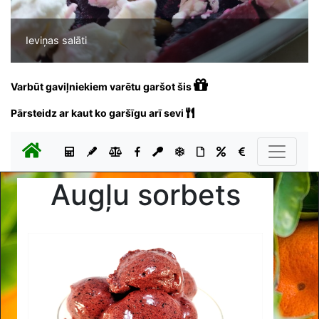
Ieviņas salāti
Varbūt gaviļniekiem varētu garšot šis
Pārsteidz ar kaut ko garšīgu arī sevi
Augļu sorbets