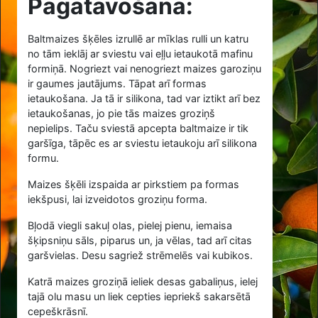
Pagatavošana:
Baltmaizes šķēles izrullē ar mīklas rulli un katru
no tām ieklāj ar sviestu vai eļļu ietaukotā mafinu
formiņā. Nogriezt vai nenogriezt maizes garoziņu
ir gaumes jautājums. Tāpat arī formas
ietaukošana. Ja tā ir silikona, tad var iztikt arī bez
ietaukošanas, jo pie tās maizes groziņš
nepielips. Taču sviestā apcepta baltmaize ir tik
garšīga, tāpēc es ar sviestu ietaukoju arī silikona
formu.
Maizes šķēli izspaida ar pirkstiem pa formas
iekšpusi, lai izveidotos groziņu forma.
Bļodā viegli sakuļ olas, pielej pienu, iemaisa
šķipsniņu sāls, piparus un, ja vēlas, tad arī citas
garšvielas. Desu sagriež strēmelēs vai kubikos.
Katrā maizes groziņā ieliek desas gabaliņus, ielej
tajā olu masu un liek cepties iepriekš sakarsētā
cepeškrāsnī.