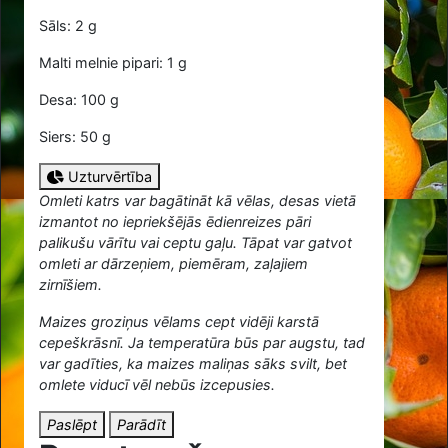
Sāls: 2 g
Malti melnie pipari: 1 g
Desa: 100 g
Siers: 50 g
Uzturvērtība
Omleti katrs var bagātināt kā vēlas, desas vietā
izmantot no iepriekšējās ēdienreizes pāri
palikušu vārītu vai ceptu gaļu. Tāpat var gatvot
omleti ar dārzeņiem, piemēram, zaļajiem
zirnīšiem.
Maizes groziņus vēlams cept vidēji karstā
cepeškrāsnī. Ja temperatūra būs par augstu, tad
var gadīties, ka maizes maliņas sāks svilt, bet
omlete viducī vēl nebūs izcepusies.
Paslēpt
Parādīt