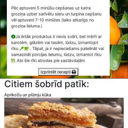
Pēc aptuveni 5 minūšu cepšanas uz katra
groziņa uzber sarīvētu sieru un turpina cepšanu
vēl aptuveni 7-10 minūtes (laiks atkarīgs no
groziņa lieluma.)
Ja ērtāk produktus ir nevis svērt, bet mērīt ar
karotēm, glāzēm vai tasēm, lūdzu, izmantojot
rīku
. Tāpat, ja ir nepieciešams palielināt vai
samazināt porcijas lielumu, lūdzu, izmantot rīku
.
Abi šie rīki atrodas pie sastāvdaļām
Izprintēt recepti
Citiem šobrīd patīk:
Aprikožu un plūmju kūka