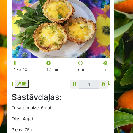
175 °C
12 min
cm
h
Sastāvdaļas:
Tosatermaize: 6 gab
Olas: 4 gab
Piens: 75 g