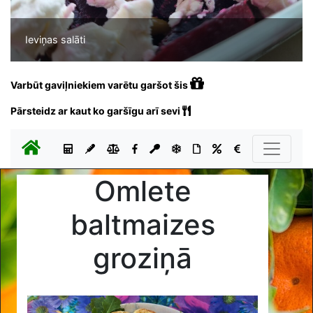
Ieviņas salāti
Varbūt gaviļniekiem varētu garšot šis
Pārsteidz ar kaut ko garšīgu arī sevi
Omlete
baltmaizes
groziņā