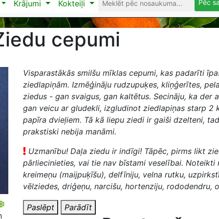
Pēc s
Krājumi
Kokteiļi
Ziedu cepumi
Visparastākās smilšu mīklas cepumi, kas padarīti īpa
ziedlapiņām. Izmēģināju rudzupuķes, kliņģerītes, pela
ziedus - gan svaigus, gan kaltētus. Secināju, ka der a
gan veicu ar gludekli, izgludinot ziedlapiņas starp 2 
papīra dvieļiem. Tā kā liepu ziedi ir gaiši dzelteni, t
prakstiski nebija manāmi.
Uzmanību! Daļa ziedu ir indīgi! Tāpēc, pirms likt zi
pārliecinieties, vai tie nav bīstami veselībai. Noteikti
kreimeņu (maijpuķīšu), delfīniju, velna rutku, uzpirkst
vēlziedes, driģeņu, narcišu, hortenziju, rododendru, 
Paslēpt
Parādīt
h