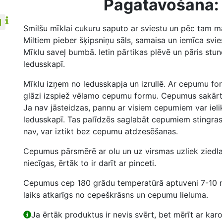
Pagatavošana:
Smilšu mīklai cukuru saputo ar sviestu un pēc tam 
Miltiem pieber šķipsniņu sāls, samaisa un iemīca svie
Mīklu saveļ bumbā. Ietin pārtikas plēvē un pāris stu
ledusskapī.
Mīklu izņem no ledusskapja un izrullē. Ar cepumu fo
glāzi izspiež vēlamo cepumu formu. Cepumus sakār
Ja nav jāsteidzas, pannu ar visiem cepumiem var iel
ledusskapī. Tas palīdzēs saglabāt cepumiem stingras 
nav, var iztikt bez cepumu atdzesēšanas.
Cepumus pārsmērē ar olu un uz virsmas uzliek ziedlap
niecīgas, ērtāk to ir darīt ar pinceti.
Cepumus cep 180 grādu temperatūrā aptuveni 7-10 
laiks atkarīgs no cepeškrāsns un cepumu lieluma.
Ja ērtāk produktus ir nevis svērt, bet mērīt ar kar