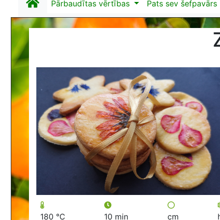
Pārbaudītas vērtības
Pats sev šefpavārs
180 °C
10 min
cm