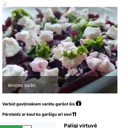
Ieviņas salāti
Varbūt gaviļniekiem varētu garšot šis
Pārsteidz ar kaut ko garšīgu arī sevi
Palīgi virtuvē