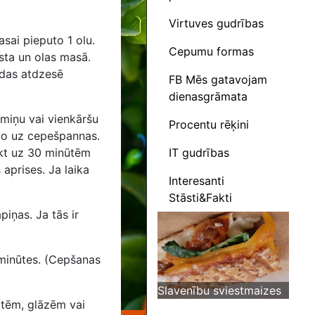
Virtuves gudrības
masai pieputo
1
olu.
Cepumu formas
sta un olas masā.
ndas atdzesē
FB Mēs gatavojam
dienasgrāmata
rmiņu vai vienkāršu
Procentu rēķini
to uz cepešpannas.
IT gudrības
ikt uz 30 minūtēm
aprises. Ja laika
Interesanti
Stāsti&Fakti
iņas. Ja tās ir
minūtes. (Cepšanas
Slavenību sviestmaizes
otēm, glāzēm vai