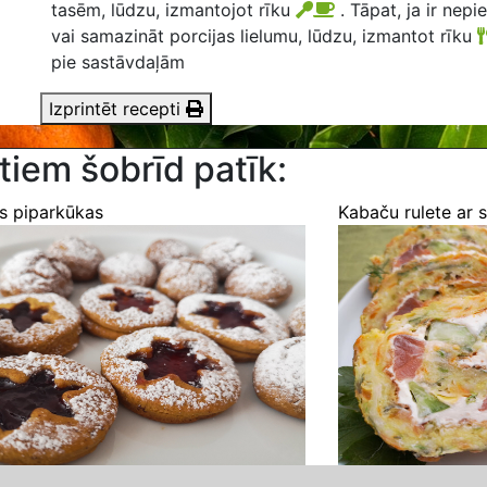
tasēm, lūdzu, izmantojot rīku
. Tāpat, ja ir nepi
vai samazināt porcijas lielumu, lūdzu, izmantot rīku
pie sastāvdaļām
Izprintēt recepti
tiem šobrīd patīk:
ās piparkūkas
Kabaču rulete ar s