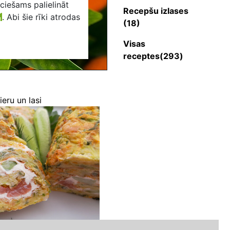
eciešams palielināt
Recepšu izlases
.
Abi šie rīki atrodas
(18)
Visas
receptes(293)
ieru un lasi