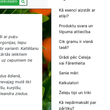
astāvdaļām
Kā esenci aizstāt ar
etiķi?
Produktu svara un
tilpuma attiecība
ši ar puķu
Cik gramu ir vienā
rgonijas, liepu
tasē?
bi varianti. Kaltēšanu
kārtās ieliktiem
Grādi pēc Celsija
ad uz cepumiem tie
vai Fārenheita
Senie mēri
edus ēdienā,
 nevajag mutē likt
Kalkulatori
īšu, kurpīšu,
Želeju tipi un triki
oleandra ziedus.
Kā nepārmaksāt par
pārtiku?