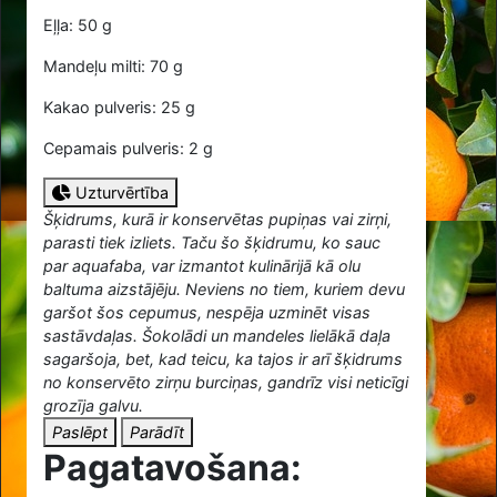
Eļļa: 50 g
Mandeļu milti: 70 g
Kakao pulveris: 25 g
Cepamais pulveris: 2 g
Uzturvērtība
Šķidrums, kurā ir konservētas pupiņas vai zirņi,
parasti tiek izliets. Taču šo šķidrumu, ko sauc
par aquafaba, var izmantot kulinārijā kā olu
baltuma aizstājēju. Neviens no tiem, kuriem devu
garšot šos cepumus, nespēja uzminēt visas
sastāvdaļas. Šokolādi un mandeles lielākā daļa
sagaršoja, bet, kad teicu, ka tajos ir arī šķidrums
no konservēto zirņu burciņas, gandrīz visi neticīgi
grozīja galvu.
Paslēpt
Parādīt
Pagatavošana: