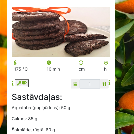
175 °C
10 min
cm
h
Sastāvdaļas:
Aquafaba (pupiņūdens): 50 g
Cukurs: 85 g
Šokolāde, rūgtā: 60 g