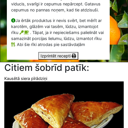
viducis, svarīgi ir cepumus nepārcept. Gatavus
cepumus no pannas noņem, kad tie atdzisuši.
Ja ērtāk produktus ir nevis svērt, bet mērīt ar
karotēm, glāzēm vai tasēm, lūdzu, izmantojot
rīku
. Tāpat, ja ir nepieciešams palielināt vai
samazināt porcijas lielumu, lūdzu, izmantot rīku
.
Abi šie rīki atrodas pie sastāvdaļām
Izprintēt recepti
Citiem šobrīd patīk:
Kausētā siera pīrādziņi