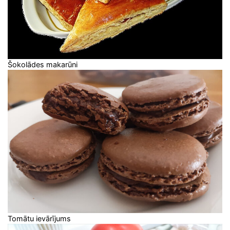
Šokolādes makarūni
Tomātu ievārījums