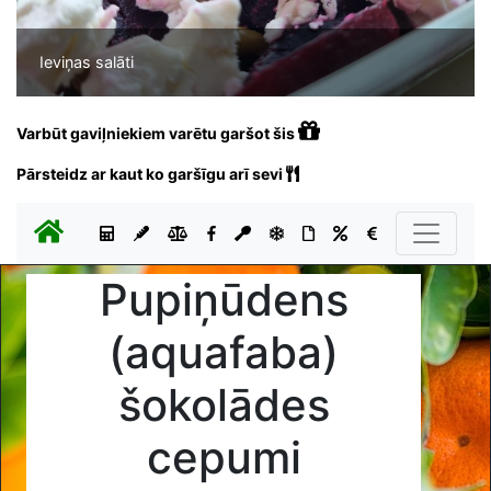
Ieviņas salāti
Varbūt gaviļniekiem varētu garšot šis
Pārsteidz ar kaut ko garšīgu arī sevi
Pupiņūdens
(aquafaba)
šokolādes
cepumi