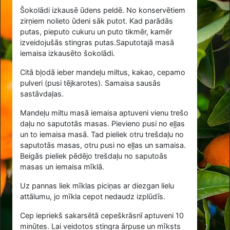
Šokolādi izkausē ūdens peldē. No konservētiem
zirņiem nolieto ūdeni sāk putot. Kad parādās
putas, pieputo cukuru un puto tikmēr, kamēr
izveidojušās stingras putas.Saputotajā masā
iemaisa izkausēto šokolādi.
Citā bļodā ieber mandeļu miltus, kakao, cepamo
pulveri (pusi tējkarotes). Samaisa sausās
sastāvdaļas.
Mandeļu miltu masā iemaisa aptuveni vienu trešo
daļu no saputotās masas. Pievieno pusi no eļļas
un to iemaisa masā. Tad pieliek otru trešdaļu no
saputotās masas, otru pusi no eļļas un samaisa.
Beigās pieliek pēdējo trešdaļu no saputoās
masas un iemaisa mīklā.
Uz pannas liek mīklas piciņas ar diezgan lielu
attālumu, jo mīkla cepot nedaudz izplūdīs.
Cep iepriekš sakarsētā cepeškrāsnī aptuveni 10
minūtes. Lai veidotos stingra ārpuse un mīksts