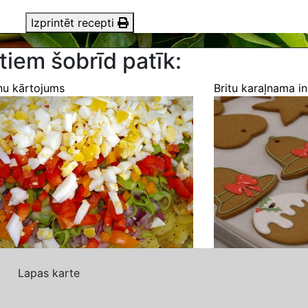
Izprintēt recepti
tiem šobrīd patīk:
ņu kārtojums
Britu karaļnama i
Lapas karte