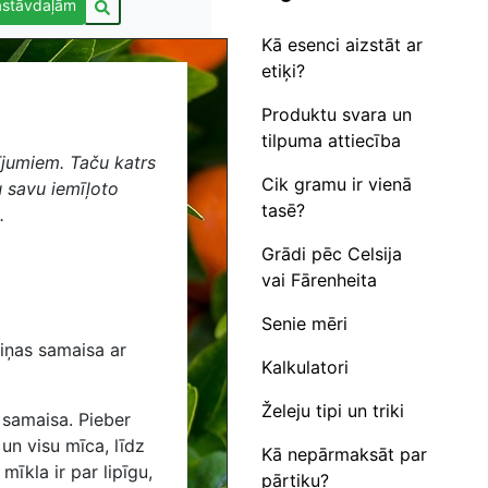
astāvdaļām
Kā esenci aizstāt ar
etiķi?
Produktu svara un
tilpuma attiecība
ījumiem. Taču katrs
Cik gramu ir vienā
u savu iemīļoto
tasē?
.
Grādi pēc Celsija
vai Fārenheita
Senie mēri
diņas samaisa ar
Kalkulatori
Želeju tipi un triki
 samaisa. Pieber
un visu mīca, līdz
Kā nepārmaksāt par
īkla ir par lipīgu,
pārtiku?