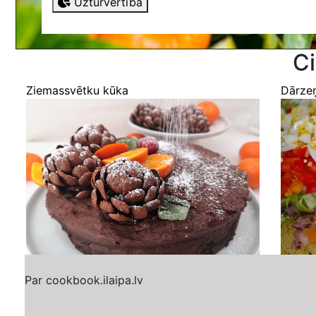
Uzturvērtība
Ci
Ziemassvētku kūka
Dārze
Par cookbook.ilaipa.lv