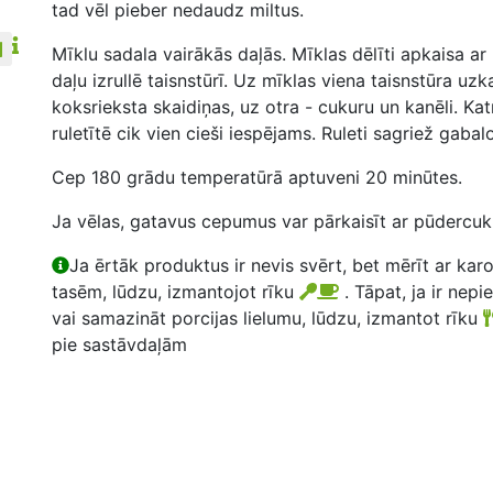
tad vēl pieber nedaudz miltus.
Mīklu sadala vairākās daļās. Mīklas dēlīti apkaisa ar 
daļu izrullē taisnstūrī. Uz mīklas viena taisnstūra uz
koksrieksta skaidiņas, uz otra - cukuru un kanēli. Katr
ruletītē cik vien cieši iespējams. Ruleti sagriež gabal
Cep 180 grādu temperatūrā aptuveni 20 minūtes.
Ja vēlas, gatavus cepumus var pārkaisīt ar pūdercuk
Ja ērtāk produktus ir nevis svērt, bet mērīt ar kar
tasēm, lūdzu, izmantojot rīku
. Tāpat, ja ir nepi
vai samazināt porcijas lielumu, lūdzu, izmantot rīku
pie sastāvdaļām