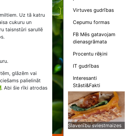
Virtuves gudrības
miltiem. Uz tā katru
Cepumu formas
kaisa cukuru un
u taisnstūri sarullē
FB Mēs gatavojam
os.
dienasgrāmata
Procentu rēķini
uru.
IT gudrības
otēm, glāzēm vai
Interesanti
eciešams palielināt
Stāsti&Fakti
.
Abi šie rīki atrodas
Slavenību sviestmaizes