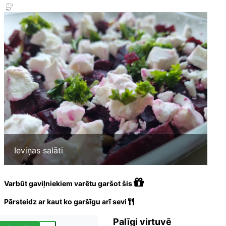
Ieviņas salāti
Varbūt gaviļniekiem varētu garšot šis
Pārsteidz ar kaut ko garšīgu arī sevi
Palīgi virtuvē