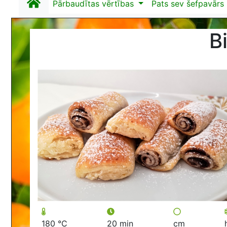
Pārbaudītas vērtības
Pats sev šefpavārs
B
180 °C
20 min
cm