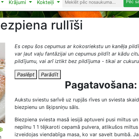
Pēc s
Krājumi
Kokteiļi
iezpiena rullīši
Es cepu šos cepumus ar kokosriekstu un kanēļa pild
var ļaut vaļu fantāzijai un cepumus pildīt ar kādu cit
pildījumu, vai arī iztikt bez pildījuma - tikai ar cukuru
Paslēpt
Parādīt
Pagatavošana:
Aukstu sviestu sarīvē uz rupjās rīves un sviesta skai
biezpienu un šķipsniņu sāls.
Biezpiena sviesta masā iesijā aptuveni pusi miltus un
nepilnu
1
1 tējkaroti cepamā pulvera, atlikušos miltus 
izveidojas viendabīga masa, ko var savelt bumbā. Ja m
h