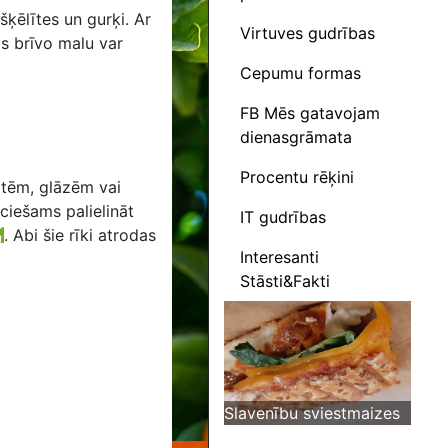
šķēlītes un gurķi. Ar
Virtuves gudrības
ās brīvo malu var
Cepumu formas
FB Mēs gatavojam
dienasgrāmata
Procentu rēķini
otēm, glāzēm vai
eciešams palielināt
IT gudrības
.
Abi šie rīki atrodas
Interesanti
Stāsti&Fakti
Slavenību sviestmaizes