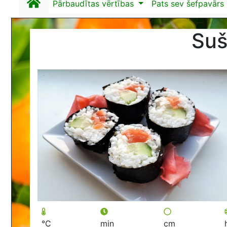
Pārbaudītas vērtības
Pats sev šefpavārs
Suš
°C
min
cm