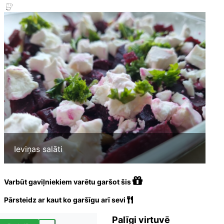
Ieviņas salāti
Varbūt gaviļniekiem varētu garšot šis
Pārsteidz ar kaut ko garšīgu arī sevi
Palīgi virtuvē