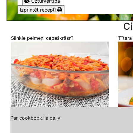
Uzturvērtība
Izprintēt recepti
Ci
Slinkie pelmeņi cepeškrāsnī
Tītara
Par cookbook.ilaipa.lv