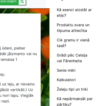
astāvdaļām
Kā esenci aizstāt ar
etiķi?
Produktu svara un
tilpuma attiecība
Cik gramu ir vienā
tasē?
j ūdeni, pieber
abāk jāizmanto vai nu
Grādi pēc Celsija
 iemaisa 1
vai Fārenheita
Senie mēri
ķi.
Kalkulatori
uz leju, ar rievaino
Želeju tipi un triki
jābūt vertikāli.) Uz
u nori lapu. Vieglāk
Kā nepārmaksāt par
i nazi.
pārtiku?