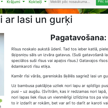
Pēc s
Krājumi
Kokteiļi
i ar lasi un gurķi
Pagatavošana:
Rīsus noskalo aukstā ūdenī. Tad tos ieber katlā, piele
šķipsniņu sāls un izvāra gatavus. (Suši gatavošanā l
speciālos suši rīsus vai apaļos rīsus.) Gatavajos rīsos
ēdamkaroti rīsu etiķa.
Kamēr rīsi vārās, gareniskās šķēlēs sagriež lasi un gur
Uz bambusa paklājiņa uzliek nori lapu ar spīdīgo pusi 
pusi – uz augšu. (Svītrām, kas ir redzamas nori lapā, 
nori lapas liek rīsus un vienmērīgi izlīdzina tos pa vis
to ir izdarīt ar rokām, bet var arī to darīt ar karoti va
h