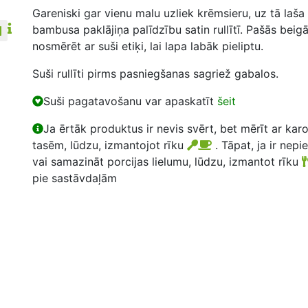
Gareniski gar vienu malu uzliek krēmsieru, uz tā laša 
bambusa paklājiņa palīdzību satin rullītī. Pašās beig
nosmērēt ar suši etiķi, lai lapa labāk pieliptu.
Suši rullīti pirms pasniegšanas sagriež gabalos.
Suši pagatavošanu var apaskatīt
šeit
Ja ērtāk produktus ir nevis svērt, bet mērīt ar kar
tasēm, lūdzu, izmantojot rīku
. Tāpat, ja ir nepi
vai samazināt porcijas lielumu, lūdzu, izmantot rīku
pie sastāvdaļām