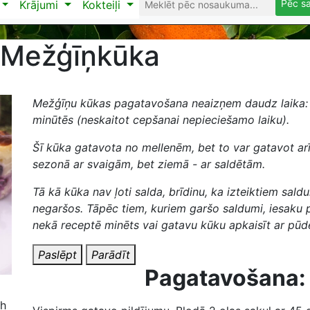
Pēc s
Krājumi
Kokteiļi
Mežģīņkūka
Mežģīņu kūkas pagatavošana neaizņem daudz laika: 
minūtēs (neskaitot cepšanai nepieciešamo laiku).
Šī kūka gatavota no mellenēm, bet to var gatavot ar
sezonā ar svaigām, bet ziemā - ar saldētām.
Tā kā kūka nav ļoti salda, brīdinu, ka izteiktiem sal
negaršos. Tāpēc tiem, kuriem garšo saldumi, iesaku p
nekā receptē minēts vai gatavu kūku apkaisīt ar pūd
Paslēpt
Parādīt
Pagatavošana:
 h