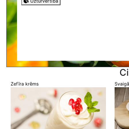
Uzturvērtība
Ci
Zefīra krēms
Svaig