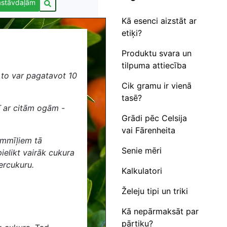
astāvdaļām
Kā esenci aizstāt ar
etiķi?
Produktu svara un
tilpuma attiecība
to var pagatavot 10
Cik gramu ir vienā
tasē?
ī ar citām ogām -
Grādi pēc Celsija
vai Fārenheita
dummīļiem tā
Senie mēri
ielikt vairāk cukura
ercukuru.
Kalkulatori
Želeju tipi un triki
Kā nepārmaksāt par
pārtiku?