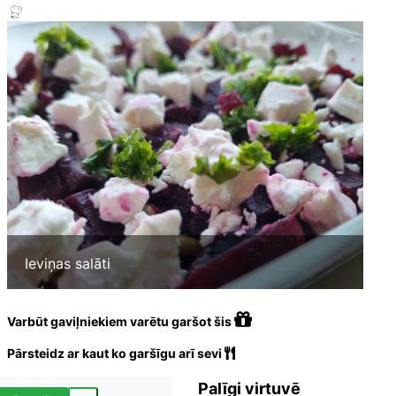
Ieviņas salāti
Varbūt gaviļniekiem varētu garšot šis
Pārsteidz ar kaut ko garšīgu arī sevi
Palīgi virtuvē