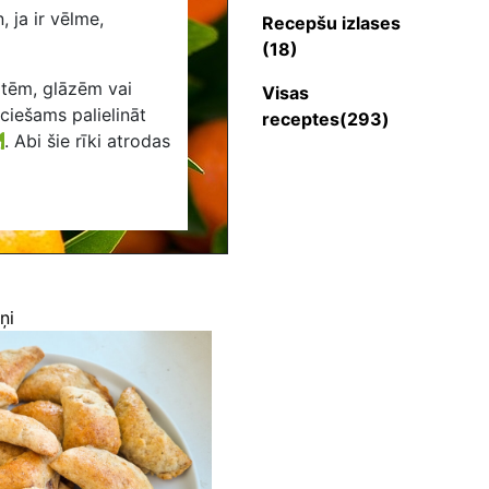
 ja ir vēlme,
Recepšu izlases
(18)
otēm, glāzēm vai
Visas
eciešams palielināt
receptes(293)
.
Abi šie rīki atrodas
ņi