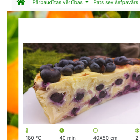
Pārbaudītas vērtības
Pats sev šefpavārs
180 °C
40 min
40X50 cm
2