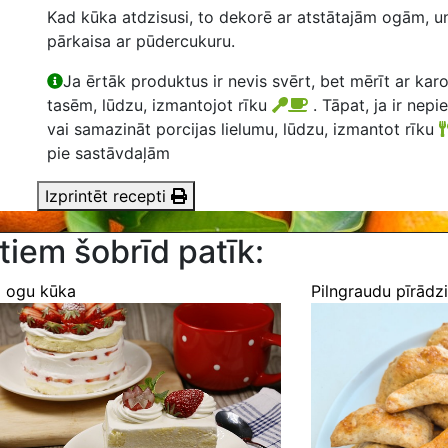
Kad kūka atdzisusi, to dekorē ar atstātajām ogām, un,
pārkaisa ar pūdercukuru.
Ja ērtāk produktus ir nevis svērt, bet mērīt ar kar
tasēm, lūdzu, izmantojot rīku
. Tāpat, ja ir nepi
vai samazināt porcijas lielumu, lūdzu, izmantot rīku
pie sastāvdaļām
Izprintēt recepti
tiem šobrīd patīk:
ā ogu kūka
Pilngraudu pīrādzi