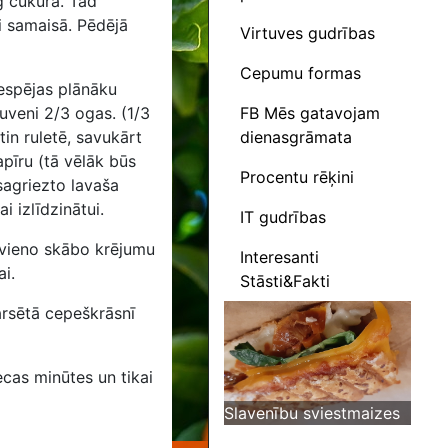
 cukura. Tad
i samaisā. Pēdējā
Virtuves gudrības
Cepumu formas
iespējas plānāku
FB Mēs gatavojam
tuveni 2/3 ogas. (1/3
dienasgrāmata
in ruletē, savukārt
pīru (tā vēlāk būs
Procentu rēķini
sagriezto lavaša
i izlīdzinātui.
IT gudrības
evieno skābo krējumu
Interesanti
i.
Stāsti&Fakti
arsētā cepeškrāsnī
ecas minūtes un tikai
Slavenību sviestmaizes