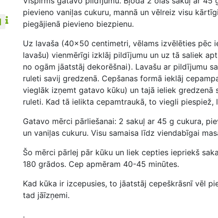
Vispirms gatavo pildījumu. Bļodā
2
olas sakuļ ar
45
g
pievieno vaniļas cukuru, mannā un vēlreiz visu kārtīg
piegājienā pievieno biezpienu.
Uz lavaša (40x50 centimetri, vēlams izvēlēties pēc 
lavašu) vienmērīgi izklāj pildījumu un uz tā saliek ap
no ogām jāatstāj dekorēšnai). Lavašu ar pildījumu sat
ruleti savij gredzenā. Cepšanas formā ieklāj cepampa
vieglāk izņemt gatavo kūku) un tajā ieliek gredzenā 
ruleti. Kad tā ielikta cepamtraukā, to viegli piespiež, la
Gatavo mērci pārliešanai:
2
sakuļ ar
45
g cukura, pi
un vaniļas cukuru. Visu samaisa līdz viendabīgai masa
Šo mērci pārlej pār kūku un liek cepties iepriekš sak
180 grādos. Cep apmēram 40-45 minūtes.
Kad kūka ir izcepusies, to jāatstāj cepeškrāsnī vēl pi
tad jāīzņemi.
.