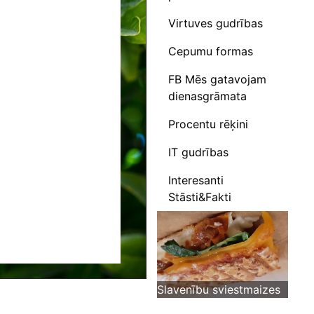
Virtuves gudrības
Cepumu formas
FB Mēs gatavojam
dienasgrāmata
Procentu rēķini
IT gudrības
Interesanti
Stāsti&Fakti
Slavenību sviestmaizes