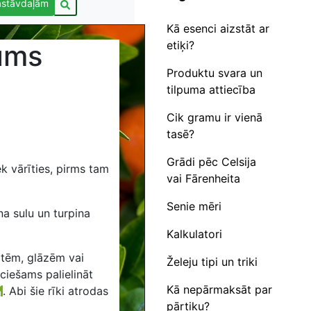
astāvdaļām
Kā esenci aizstāt ar
etiķi?
jums
Produktu svara un
tilpuma attiecība
Cik gramu ir vienā
tasē?
Grādi pēc Celsija
ek vārīties, pirms tam
vai Fārenheita
Senie mēri
ona sulu un turpina
Kalkulatori
otēm, glāzēm vai
Želeju tipi un triki
eciešams palielināt
Kā nepārmaksāt par
.
Abi šie rīki atrodas
pārtiku?