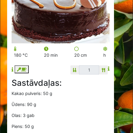
180 °C
20 min
20 cm
h
Sastāvdaļas:
Kakao pulveris: 50 g
Ūdens: 90 g
Olas: 3 gab
Piens: 50 g