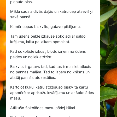
pieputo olas.
Mīklu sadala divās daļās un katru cep atsevišķi
savā pannā.
Kamēr cepas biskvīts, gatavo pildījumu.
Tam ūdens peldē izkausē šokolādi ar saldo
krējumu, laiku pa laikam apmaisot.
Kad šokolāde izkusi, bļodu izņem no ūdens
peldes un noliek atdzist.
Biskvits ir gatavs tad, kad tas ir mazliet atlecis
no pannas malām. Tad to izņem no krāsns un
atstāj pannās atdzesēties.
Kārtojot kūku, katru atdzisušo biskvīta kārtu
apsmērē ar aprikožu ievārījumu un ar šokolādes
masu.
Atlikušo šokolādes masu pārlej kūkai.