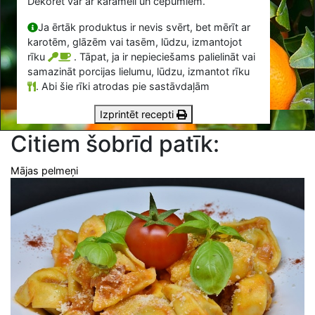
Dekorēt var ar karameli un cepumiem.
Ja ērtāk produktus ir nevis svērt, bet mērīt ar
karotēm, glāzēm vai tasēm, lūdzu, izmantojot
rīku
. Tāpat, ja ir nepieciešams palielināt vai
samazināt porcijas lielumu, lūdzu, izmantot rīku
.
Abi šie rīki atrodas pie sastāvdaļām
Izprintēt recepti
Citiem šobrīd patīk:
Mājas pelmeņi