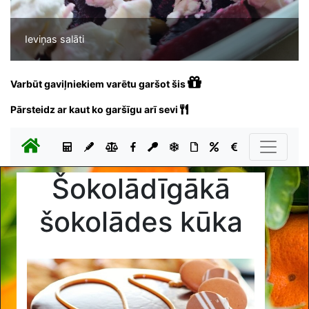
Ieviņas salāti
Varbūt gaviļniekiem varētu garšot šis
Pārsteidz ar kaut ko garšīgu arī sevi
Šokolādīgākā
šokolādes kūka