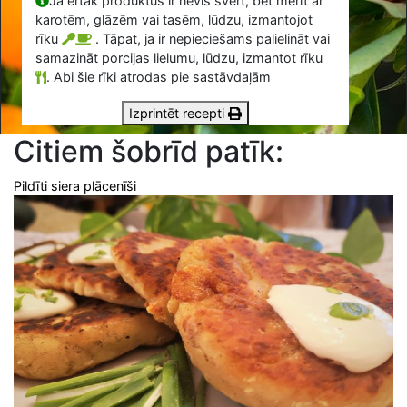
Ja ērtāk produktus ir nevis svērt, bet mērīt ar
karotēm, glāzēm vai tasēm, lūdzu, izmantojot
rīku
. Tāpat, ja ir nepieciešams palielināt vai
samazināt porcijas lielumu, lūdzu, izmantot rīku
.
Abi šie rīki atrodas pie sastāvdaļām
Izprintēt recepti
Citiem šobrīd patīk:
Pildīti siera plācenīši