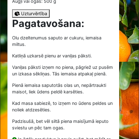
Augļi vai ogas: 500 g
Uzturvērtība
Pagatavošana:
Olu dzeltenumus saputo ar cukuru, iemaisa
miltus.
Katliņā uzkarsē pienu ar vaniļas pāksti.
Vaniļas pāksti izņem no piena, pāgriež uz pusēm
un izkasa sēkliņas. Tās iemaisa atpakaļ pienā.
Pienā iemaisa saputotās olas un, nepārtraukti
maisot, liek ūdens peldē karsēties.
Kad masa sabiezē, to izņem no ūdens peldes un
noliek atdzesēties.
Padzisušā, bet vēl siltā piena maisījumā ieputo
sviestu un pēc tam ogas.