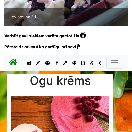
Ieviņas salāti
Varbūt gaviļniekiem varētu garšot šis
Pārsteidz ar kaut ko garšīgu arī sevi
Ogu krēms