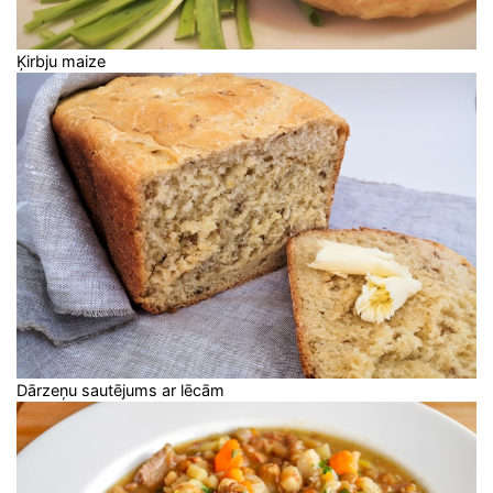
Ķirbju maize
Dārzeņu sautējums ar lēcām