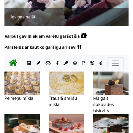
Ieviņas salāti
Varbūt gaviļniekiem varētu garšot šis
Pārsteidz ar kaut ko garšīgu arī sevi
Pelmeņu mīkla
Trauslā smilšu
Maigais
mīkla
šokolādes
biskvīts