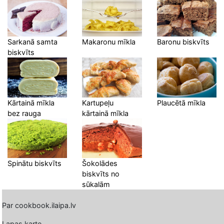
Sarkanā samta
Makaronu mīkla
Baronu biskvīts
biskvīts
Kārtainā mīkla
Kartupeļu
Plaucētā mīkla
bez rauga
kārtainā mīkla
Spinātu biskvīts
Šokolādes
biskvīts no
sūkalām
Par cookbook.ilaipa.lv
Lapas karte