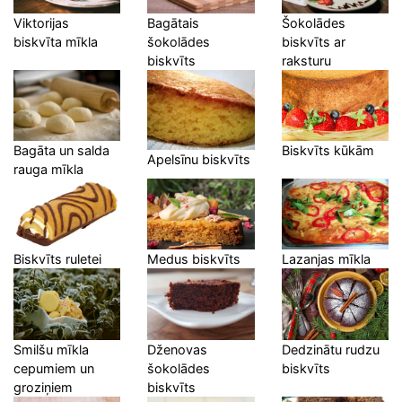
Viktorijas
Bagātais
Šokolādes
biskvīta mīkla
šokolādes
biskvīts ar
biskvīts
raksturu
Bagāta un salda
Biskvīts kūkām
Apelsīnu biskvīts
rauga mīkla
Biskvīts ruletei
Medus biskvīts
Lazanjas mīkla
Smilšu mīkla
Dženovas
Dedzinātu rudzu
cepumiem un
šokolādes
biskvīts
groziņiem
biskvīts