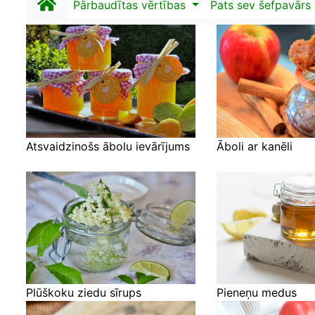
Pārbaudītas vērtības
Pats sev šefpavārs
Atsvaidzinošs ābolu ievārījums
Āboli ar kanēli
Plūškoku ziedu sīrups
Pieneņu medus