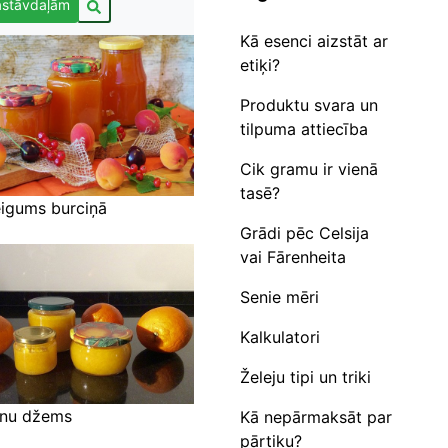
astāvdaļām
Kā esenci aizstāt ar
etiķi?
Produktu svara un
tilpuma attiecība
Cik gramu ir vienā
tasē?
eigums burciņā
Grādi pēc Celsija
vai Fārenheita
Senie mēri
Kalkulatori
Želeju tipi un triki
īnu džems
Kā nepārmaksāt par
pārtiku?