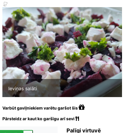
Ieviņas salāti
Varbūt gaviļniekiem varētu garšot šis
Pārsteidz ar kaut ko garšīgu arī sevi
Palīgi virtuvē