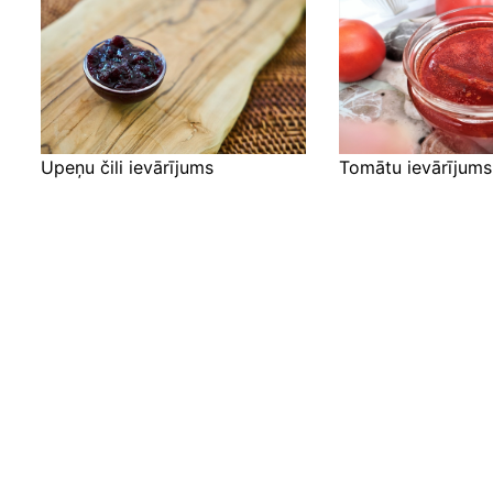
Upeņu čili ievārījums
Tomātu ievārījums