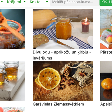
Pēc s
Krājumi
Kokteiļi
Divu ogu - aprikožu un ķirbju -
Pārst
ievārījums
Garšvielas Ziemassvētkiem
Apels