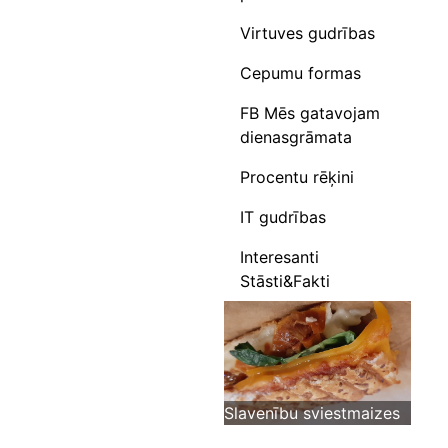
Virtuves gudrības
Cepumu formas
FB Mēs gatavojam
dienasgrāmata
Procentu rēķini
IT gudrības
Interesanti
Stāsti&Fakti
Slavenību sviestmaizes