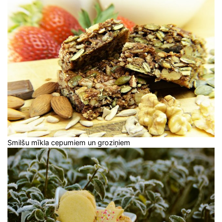
Smilšu mīkla cepumiem un groziņiem