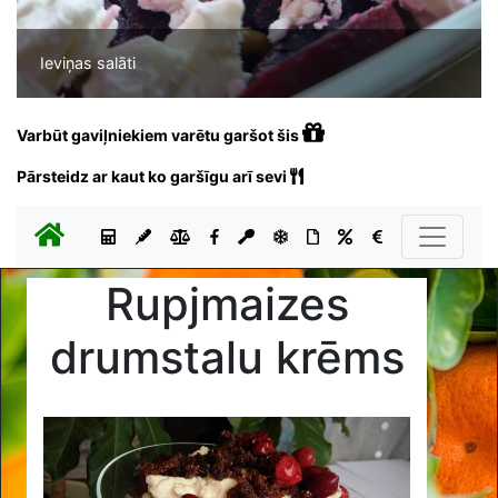
Ieviņas salāti
Varbūt gaviļniekiem varētu garšot šis
Pārsteidz ar kaut ko garšīgu arī sevi
Rupjmaizes
drumstalu krēms