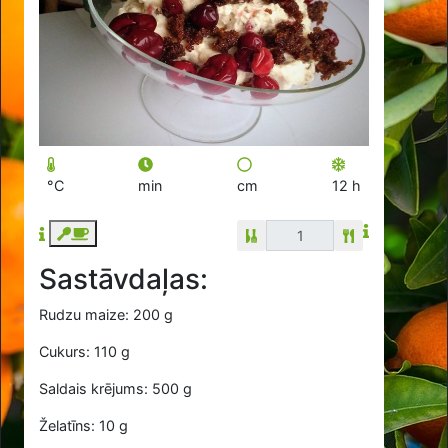
°C
min
cm
12 h
Sastāvdaļas:
Rudzu maize: 200 g
Cukurs: 110 g
Saldais krējums: 500 g
Želatīns: 10 g