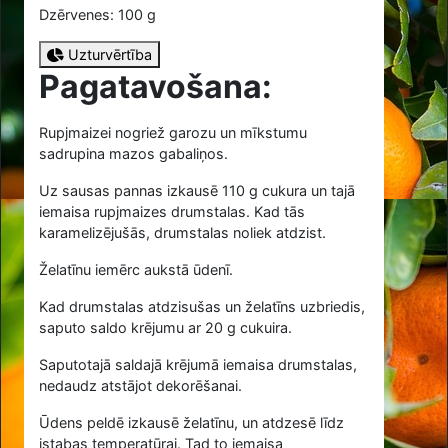
Dzērvenes: 100 g
Uzturvērtība
Pagatavošana:
Rupjmaizei nogriež garozu un mīkstumu
sadrupina mazos gabaliņos.
Uz sausas pannas izkausē
110
g cukura un tajā
iemaisa rupjmaizes drumstalas. Kad tās
karamelizējušās, drumstalas noliek atdzist.
Želatīnu iemērc aukstā ūdenī.
Kad drumstalas atdzisušas un želatīns uzbriedis,
saputo saldo krējumu ar
20
g cukuira.
Saputotajā saldajā krējumā iemaisa drumstalas,
nedaudz atstājot dekorēšanai.
Ūdens peldē izkausē želatīnu, un atdzesē līdz
istabas temperatūrai. Tad to iemaisa