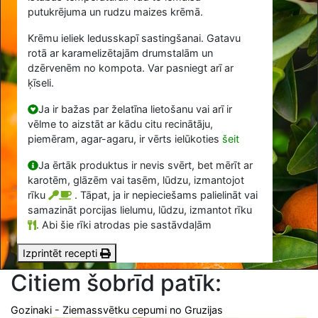
putukrējuma un rudzu maizes krēmā.
Krēmu ieliek ledusskapī sastingšanai. Gatavu
rotā ar karamelizētajām drumstalām un
dzērvenēm no kompota. Var pasniegt arī ar
ķīseli.
Ja ir bažas par želatīna lietošanu vai arī ir
vēlme to aizstāt ar kādu citu recinātāju,
piemēram, agar-agaru, ir vērts ielūkoties
šeit
Ja ērtāk produktus ir nevis svērt, bet mērīt ar
karotēm, glāzēm vai tasēm, lūdzu, izmantojot
rīku
. Tāpat, ja ir nepieciešams palielināt vai
samazināt porcijas lielumu, lūdzu, izmantot rīku
.
Abi šie rīki atrodas pie sastāvdaļām
Izprintēt recepti
Citiem šobrīd patīk:
Gozinaki - Ziemassvētku cepumi no Gruzijas