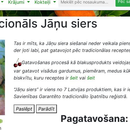
Pēc s
Krājumi
Kokteiļi
cionāls Jāņu siers
Tas ir mīts, ka Jāņu siera siešanai neder veikala piens
der ļoti labi, pat gatavojot pēc tradicionālas receptes.
Gatavošanas procesā kā blakusprodukts veidojas
var gatavot visādus gardumus, piemēram, medus kūk
biskvītu, kuru receptes ir
šeit
vai
šeit
"Jāņu siers” ir viens no 7 Latvijas produktiem, kas ir 
Savienības Garantēto tradicionālo īpatnību reģistrā.
Paslēpt
Parādīt
Pagatavošana:
h