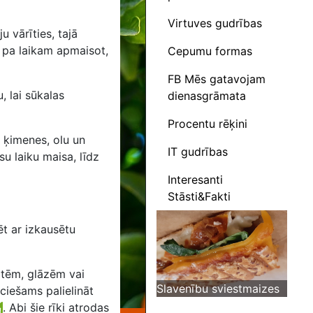
Virtuves gudrības
u vārīties, tajā
k pa laikam apmaisot,
Cepumu formas
FB Mēs gatavojam
u, lai sūkalas
dienasgrāmata
Procentu rēķini
, ķimenes, olu un
IT gudrības
su laiku maisa, līdz
Interesanti
Stāsti&Fakti
ēt ar izkausētu
otēm, glāzēm vai
Slavenību sviestmaizes
eciešams palielināt
.
Abi šie rīki atrodas