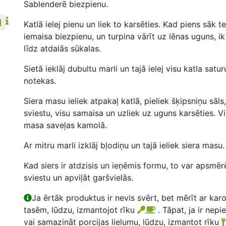
Sablenderē biezpienu.
Katlā ielej pienu un liek to karsēties. Kad piens sāk tej
iemaisa biezpienu, un turpina vārīt uz lēnas uguns, i
līdz atdalās sūkalas.
Sietā ieklāj dubultu marli un tajā ielej visu katla satur
notekas.
Siera masu ieliek atpakaļ katlā, pieliek šķipsniņu sāls
sviestu, visu samaisa un uzliek uz uguns karsēties. Vi
masa saveļas kamolā.
Ar mitru marli izklāj bļodiņu un tajā ieliek siera masu.
Kad siers ir atdzisis un ieņēmis formu, to var apsmēr
sviestu un apviļāt garšvielās.
Ja ērtāk produktus ir nevis svērt, bet mērīt ar kar
tasēm, lūdzu, izmantojot rīku
. Tāpat, ja ir nepi
vai samazināt porcijas lielumu, lūdzu, izmantot rīku