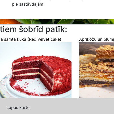
pie sastāvdaļām
tiem šobrīd patīk:
ā samta kūka (Red velvet cake)
Aprikožu un plūm
Lapas karte