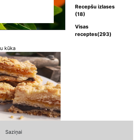
Recepšu izlases
(18)
Visas
receptes(293)
ju kūka
Saziņai