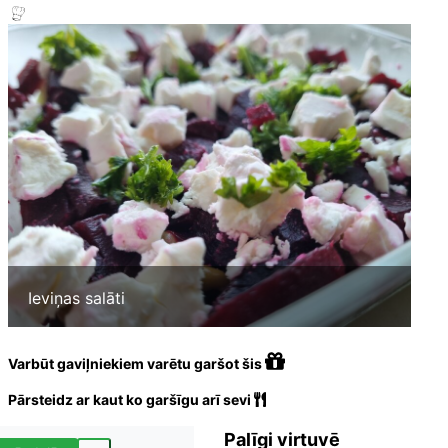
Ieviņas salāti
Varbūt gaviļniekiem varētu garšot šis
Pārsteidz ar kaut ko garšīgu arī sevi
Palīgi virtuvē