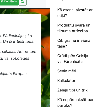
astāvdaļām
Kā esenci aizstāt ar
etiķi?
Produktu svara un
tilpuma attiecība
. Pārliecinājos, ka
Cik gramu ir vienā
 Un šī ir tieši tāda.
tasē?
 sūkalas. Arī no tām
Grādi pēc Celsija
u vai šokolādes
vai Fārenheita
Senie mēri
iekļauts Eiropas
Kalkulatori
Želeju tipi un triki
Kā nepārmaksāt par
pārtiku?