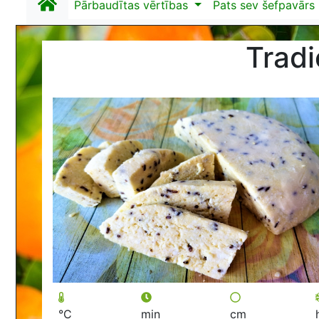
Pārbaudītas vērtības
Pats sev šefpavārs
Tradi
°C
min
cm