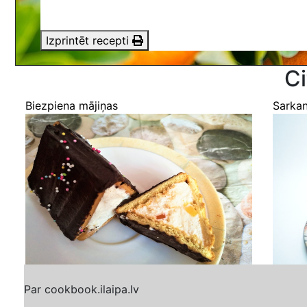
Izprintēt recepti
Ci
Biezpiena mājiņas
Sarkan
Par cookbook.ilaipa.lv