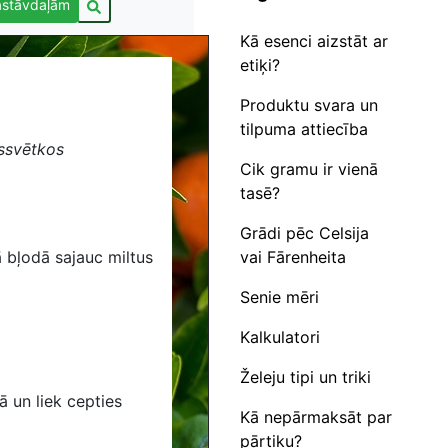
astāvdaļām
Kā esenci aizstāt ar
etiķi?
Produktu svara un
tilpuma attiecība
assvētkos
Cik gramu ir vienā
tasē?
Grādi pēc Celsija
vai Fārenheita
 bļodā sajauc miltus
Senie mēri
Kalkulatori
Želeju tipi un triki
 un liek cepties
Kā nepārmaksāt par
pārtiku?