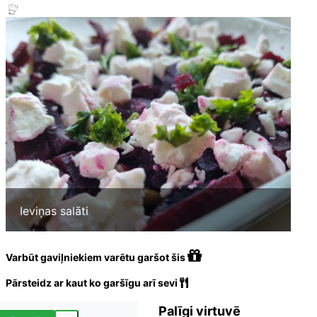
Ieviņas salāti
Varbūt gaviļniekiem varētu garšot šis
Pārsteidz ar kaut ko garšīgu arī sevi
Palīgi virtuvē