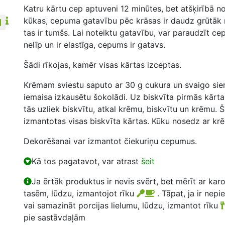
Katru kārtu cep aptuveni 12 minūtes, bet atšķirībā 
kūkas, cepuma gatavību pēc krāsas ir daudz grūtāk n
tas ir tumšs. Lai noteiktu gatavību, var paraudzīt cep
nelīp un ir elastīga, cepums ir gatavs.
Šādi rīkojas, kamēr visas kārtas izceptas.
Krēmam sviestu saputo ar
30
g cukura un svaigo sie
iemaisa izkausētu šokolādi. Uz biskvīta pirmās kārt
tās uzliek biskvītu, atkal krēmu, biskvītu un krēmu. Š
izmantotas visas biskvīta kārtas. Kūku nosedz ar kr
Dekorēšanai var izmantot čiekuriņu cepumus.
Kā tos pagatavot, var atrast
šeit
Ja ērtāk produktus ir nevis svērt, bet mērīt ar kar
tasēm, lūdzu, izmantojot rīku
. Tāpat, ja ir nepi
vai samazināt porcijas lielumu, lūdzu, izmantot rīku
pie sastāvdaļām