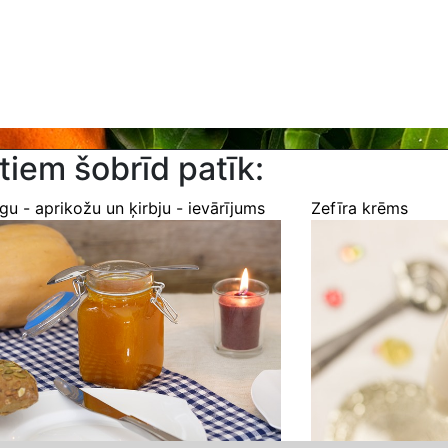
tiem šobrīd patīk:
gu - aprikožu un ķirbju - ievārījums
Zefīra krēms