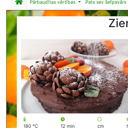
Pārbaudītas vērtības
Pats sev šefpavārs
Zie
180 °C
12 min
cm