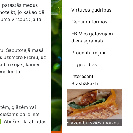
no parastās medus
Virtuves gudrības
oteikt, jo kakao dēļ
uma virspusi: ja tā
Cepumu formas
FB Mēs gatavojam
dienasgrāmata
ru. Saputotajā masā
Procentu rēķini
as uzsmērē krēmu, uz
IT gudrības
ādi rīkojas, kamēr
ēma kārtu.
Interesanti
Stāsti&Fakti
otēm, glāzēm vai
eciešams palielināt
.
Abi šie rīki atrodas
Slavenību sviestmaizes