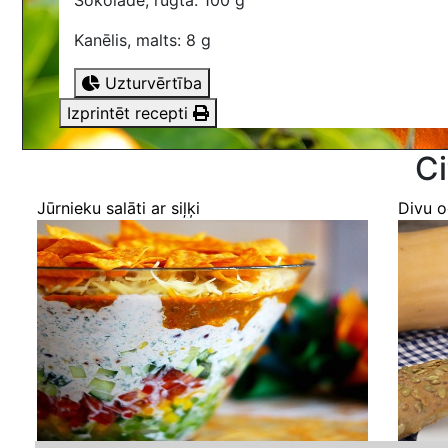
Šokolāde, rūgtā: 100 g
Kanēlis, malts: 8 g
Uzturvērtība
Izprintēt recepti
Ci
Jūrnieku salāti ar siļķi
Divu o