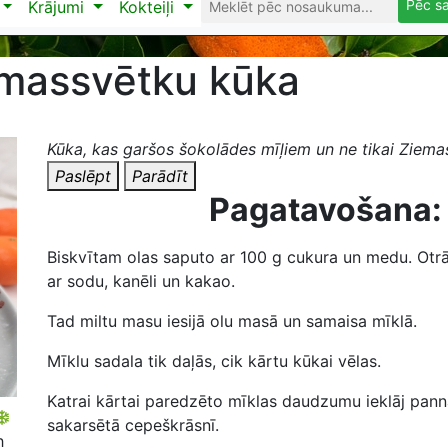
Pēc s
Krājumi
Kokteiļi
massvētku kūka
Kūka, kas garšos šokolādes mīļiem un ne tikai Ziem
Paslēpt
Parādīt
Pagatavošana:
Biskvītam olas saputo ar
100
g cukura un medu. Otrā
ar sodu, kanēli un kakao.
Tad miltu masu iesijā olu masā un samaisa mīklā.
Mīklu sadala tik daļās, cik kārtu kūkai vēlas.
Katrai kārtai paredzēto mīklas daudzumu ieklāj pannā
sakarsētā cepeškrāsnī.
h