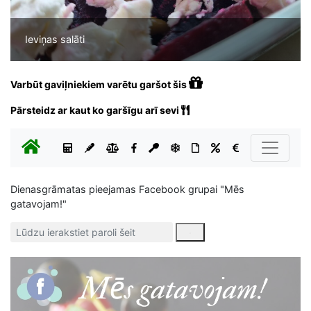
Ieviņas salāti
Varbūt gaviļniekiem varētu garšot šis
Pārsteidz ar kaut ko garšīgu arī sevi
Dienasgrāmatas pieejamas Facebook grupai "Mēs
gatavojam!"