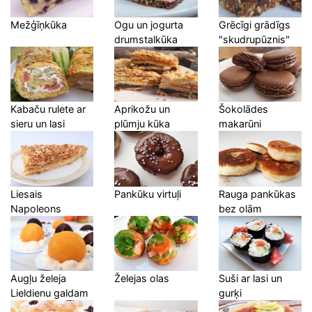
Mežģīņkūka
Ogu un jogurta
Grēcīgi grādīgs
drumstalkūka
"skudrupūznis"
Kabaču rulete ar
Aprikožu un
Šokolādes
sieru un lasi
plūmju kūka
makarūni
Liesais
Pankūku virtuļi
Rauga pankūkas
Napoleons
bez olām
Augļu želeja
Želejas olas
Suši ar lasi un
Lieldienu galdam
gurķi