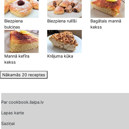
Biezpiena
Biezpiena rullīši
Bagātais mannā
bulciņas
kekss
Mannā kefīra
Krējuma kūka
kekss
Nākamās 20 receptes
Par cookbook.ilaipa.lv
Lapas karte
Saziņai