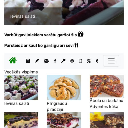
Ieviņas salāti
Varbūt gaviļniekiem varētu garšot šis
Pārsteidz ar kaut ko garšīgu arī sevi
Vecākās vispirms
Ābolu un burkānu
Ieviņas salāti
Pilngraudu
Adventes kūka
pīrādziņi