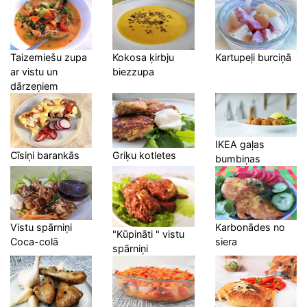
Taizemiešu zupa
Kokosa ķirbju
Kartupeļi burciņā
ar vistu un
biezzupa
dārzeņiem
IKEA gaļas
Cīsiņi barankās
Griķu kotletes
bumbiņas
Vistu spārniņi
Karbonādes no
"Kūpināti " vistu
Coca-colā
siera
spārniņi