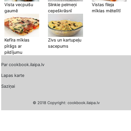
Vista vecpuišu
Slinkie pelmeņi
Vistas fileja
gaumē
cepeškrāsnī
mīklas mētelītī
Kefīra mīklas
Zivs un kartupeļu
pīrāgs ar
sacepums
pildījumu
Par cookbook.ilaipa.lv
Lapas karte
Saziņai
© 2018 Copyright: cookbook.ilaipa.lv