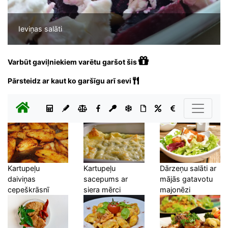
Ieviņas salāti
Varbūt gaviļniekiem varētu garšot šis
Pārsteidz ar kaut ko garšīgu arī sevi
Kartupeļu
Kartupeļu
Dārzeņu salāti ar
daiviņas
sacepums ar
mājās gatavotu
cepeškrāsnī
siera mērci
majonēzi