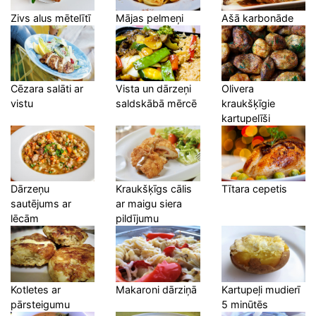
Zivs alus mētelītī
Mājas pelmeņi
Ašā karbonāde
Cēzara salāti ar
Vista un dārzeņi
Olivera
vistu
saldskābā mērcē
kraukšķīgie
kartupelīši
Dārzeņu
Kraukšķīgs cālis
Tītara cepetis
sautējums ar
ar maigu siera
lēcām
pildījumu
Kotletes ar
Makaroni dārziņā
Kartupeļi mudierī
pārsteigumu
5 minūtēs