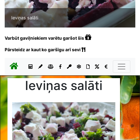
Ieviņas salāti
Varbūt gaviļniekiem varētu garšot šis
Pārsteidz ar kaut ko garšīgu arī sevi
Ieviņas salāti