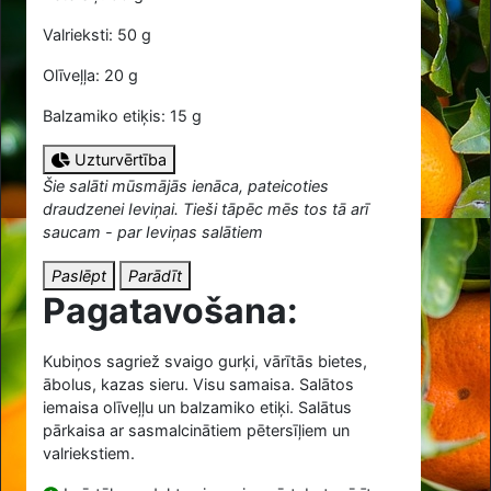
Valrieksti: 50 g
Olīveļļa: 20 g
Balzamiko etiķis: 15 g
Uzturvērtība
Šie salāti mūsmājās ienāca, pateicoties
draudzenei Ieviņai. Tieši tāpēc mēs tos tā arī
saucam - par Ieviņas salātiem
Paslēpt
Parādīt
Pagatavošana:
Kubiņos sagriež svaigo gurķi, vārītās bietes,
ābolus, kazas sieru. Visu samaisa. Salātos
iemaisa olīveļļu un balzamiko etiķi. Salātus
pārkaisa ar sasmalcinātiem pētersīļiem un
valriekstiem.