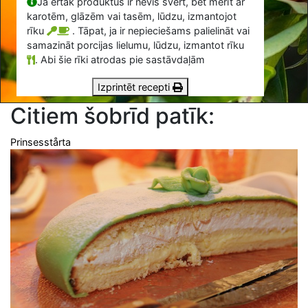
Ja ērtāk produktus ir nevis svērt, bet mērīt ar
karotēm, glāzēm vai tasēm, lūdzu, izmantojot
rīku
. Tāpat, ja ir nepieciešams palielināt vai
samazināt porcijas lielumu, lūdzu, izmantot rīku
.
Abi šie rīki atrodas pie sastāvdaļām
Izprintēt recepti
Citiem šobrīd patīk:
Prinsesstårta