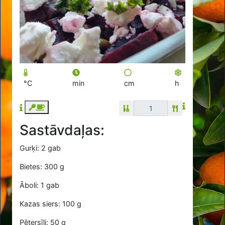
°C
min
cm
h
Sastāvdaļas:
Gurķi: 2 gab
Bietes: 300 g
Āboli: 1 gab
Kazas siers: 100 g
Pētersīļi: 50 g