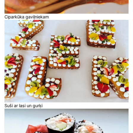
Ciparkūka gaviļniekam
Suši ar lasi un gurķi