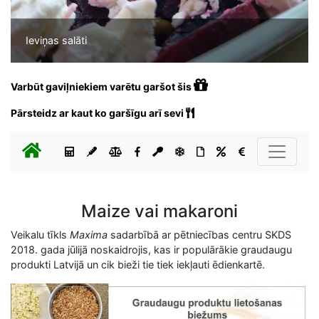
Ieviņas salāti
Varbūt gaviļniekiem varētu garšot šis
Pārsteidz ar kaut ko garšīgu arī sevi
Maize vai makaroni
Veikalu tīkls
Maxima
sadarbībā ar pētniecības centru SKDS
2018. gada jūlijā noskaidrojis, kas ir populārākie graudaugu
produkti Latvijā un cik bieži tie tiek iekļauti ēdienkartē.