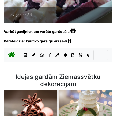
Ieviņas salāti
Varbūt gaviļniekiem varētu garšot šis
Pārsteidz ar kaut ko garšīgu arī sevi
Idejas gardām Ziemassvētku
dekorācijām