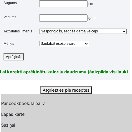
Augums
cm
Vecums
gadi
Aktivitātes līmenis
Mērķis
Aprēķināt
Lai korekti aprēķinātu kaloriju daudzumu, jāaizpilda visi lauki
Atgriezties pie receptes
Par cookbook.ilaipa.lv
Lapas karte
Saziņai