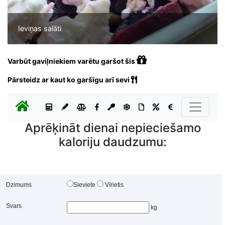
Ieviņas salāti
Varbūt gaviļniekiem varētu garšot šis
Pārsteidz ar kaut ko garšīgu arī sevi
Aprēķināt dienai nepieciešamo
kaloriju daudzumu:
Dzimums
Sieviete
Vīrietis
Svars
kg