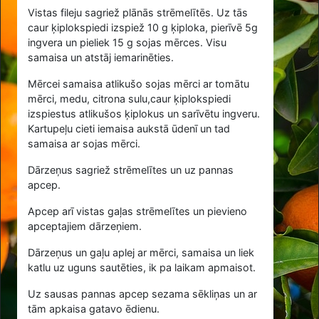
Vistas fileju sagriež plānās strēmelītēs. Uz tās
caur ķiplokspiedi izspiež
10
g ķiploka, pierīvē
5
g
ingvera un pieliek
15
g sojas mērces. Visu
samaisa un atstāj iemarinēties.
Mērcei samaisa atlikušo sojas mērci ar tomātu
mērci, medu, citrona sulu,caur ķiplokspiedi
izspiestus atlikušos ķiplokus un sarīvētu ingveru.
Kartupeļu cieti iemaisa aukstā ūdenī un tad
samaisa ar sojas mērci.
Dārzeņus sagriež strēmelītes un uz pannas
apcep.
Apcep arī vistas gaļas strēmelītes un pievieno
apceptajiem dārzeņiem.
Dārzeņus un gaļu aplej ar mērci, samaisa un liek
katlu uz uguns sautēties, ik pa laikam apmaisot.
Uz sausas pannas apcep sezama sēkliņas un ar
tām apkaisa gatavo ēdienu.