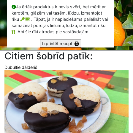
Ja ērtāk produktus ir nevis svērt, bet mērīt ar
karotēm, glāzēm vai tasēm, lūdzu, izmantojot
rīku
. Tāpat, ja ir nepieciešams palielināt vai
samazināt porcijas lielumu, lūdzu, izmantot rīku
.
Abi šie rīki atrodas pie sastāvdaļām
Izprintēt recepti
Citiem šobrīd patīk:
Dubultie dālderīši