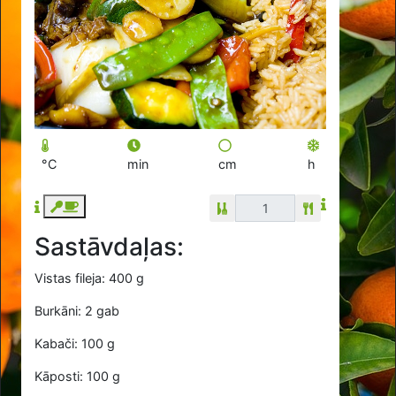
°C
min
cm
h
Sastāvdaļas:
Vistas fileja: 400 g
Burkāni: 2 gab
Kabači: 100 g
Kāposti: 100 g