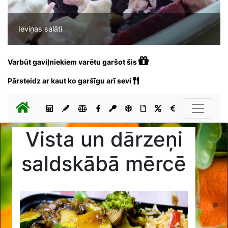
Ieviņas salāti
Varbūt gaviļniekiem varētu garšot šis
Pārsteidz ar kaut ko garšīgu arī sevi
Vista un dārzeņi
saldskābā mērcē