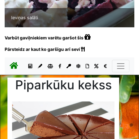
Ieviņas salāti
Varbūt gaviļniekiem varētu garšot šis
Pārsteidz ar kaut ko garšīgu arī sevi
Piparkūku kekss