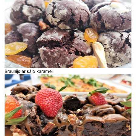
Braunijs ar sāļo karameli