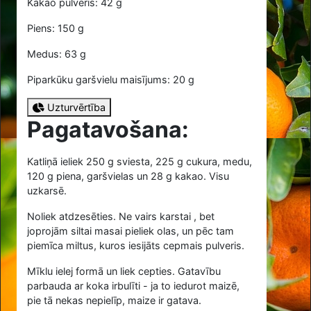
Kakao pulveris: 42 g
Piens: 150 g
Medus: 63 g
Piparkūku garšvielu maisījums: 20 g
Uzturvērtība
Pagatavošana:
Katliņā ieliek
250
g sviesta,
225
g cukura, medu,
120
g piena, garšvielas un
28
g kakao. Visu
uzkarsē.
Noliek atdzesēties. Ne vairs karstai , bet
joprojām siltai masai pieliek olas, un pēc tam
piemīca miltus, kuros iesijāts cepmais pulveris.
Mīklu ielej formā un liek cepties. Gatavību
parbauda ar koka irbulīti - ja to iedurot maizē,
pie tā nekas nepielīp, maize ir gatava.