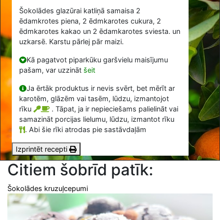
Šokolādes glazūrai katliņā samaisa
2
ēdamkrotes piena,
2
ēdmkarotes cukura,
2
ēdmkarotes kakao un
2
ēdamkarotes sviesta. un
uzkarsē. Karstu pārlej pār maizi.
Kā pagatvot piparkūku garšvielu maisījumu
pašam, var uzzināt
šeit
Ja ērtāk produktus ir nevis svērt, bet mērīt ar
karotēm, glāzēm vai tasēm, lūdzu, izmantojot
rīku
. Tāpat, ja ir nepieciešams palielināt vai
samazināt porcijas lielumu, lūdzu, izmantot rīku
.
Abi šie rīki atrodas pie sastāvdaļām
Izprintēt recepti
Citiem šobrīd patīk:
Šokolādes kruzuļcepumi