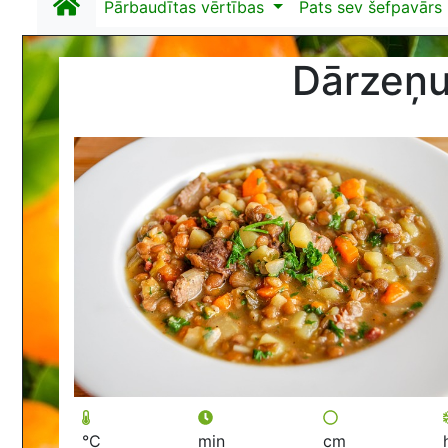
Pārbaudītas vērtības
Pats sev šefpavārs
Dārzeņu
°C
min
cm