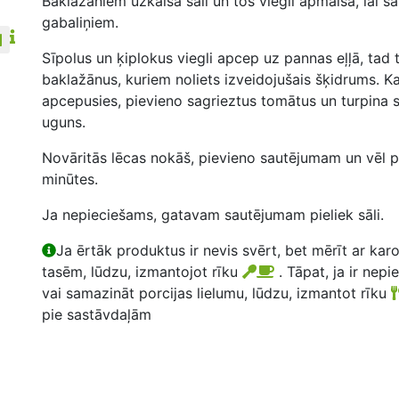
Baklažāniem uzkaisa sāli un tos viegli apmaisa, lai sā
gabaliņiem.
Sīpolus un ķiplokus viegli apcep uz pannas eļļā, tad 
baklažānus, kuriem noliets izveidojušais šķidrums. K
apcepusies, pievieno sagrieztus tomātus un turpina s
uguns.
Novāritās lēcas nokāš, pievieno sautējumam un vēl p
minūtes.
Ja nepieciešams, gatavam sautējumam pieliek sāli.
Ja ērtāk produktus ir nevis svērt, bet mērīt ar kar
tasēm, lūdzu, izmantojot rīku
. Tāpat, ja ir nepi
vai samazināt porcijas lielumu, lūdzu, izmantot rīku
pie sastāvdaļām