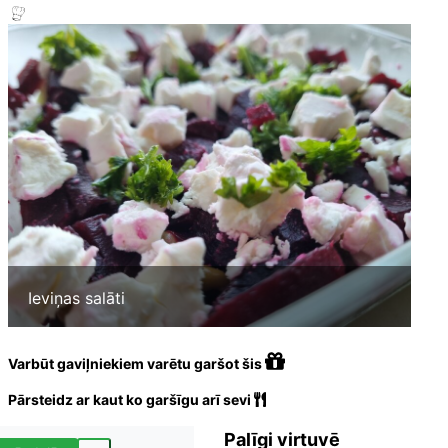
Ieviņas salāti
Varbūt gaviļniekiem varētu garšot šis
Pārsteidz ar kaut ko garšīgu arī sevi
Palīgi virtuvē