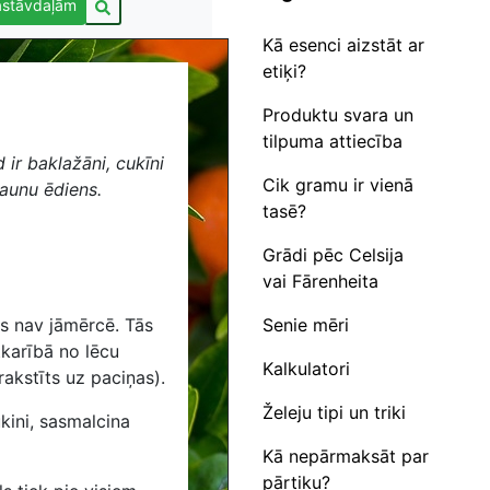
astāvdaļām
Kā esenci aizstāt ar
etiķi?
Produktu svara un
tilpuma attiecība
 ir baklažāni, cukīni
Cik gramu ir vienā
aunu ēdiens.
tasē?
Grādi pēc Celsija
vai Fārenheita
Senie mēri
as nav jāmērcē. Tās
tkarībā no lēcu
Kalkulatori
rakstīts uz paciņas).
Želeju tipi un triki
kini, sasmalcina
Kā nepārmaksāt par
pārtiku?