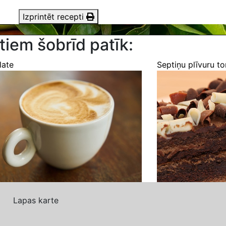
Izprintēt recepti
tiem šobrīd patīk:
late
Septiņu plīvuru to
Lapas karte