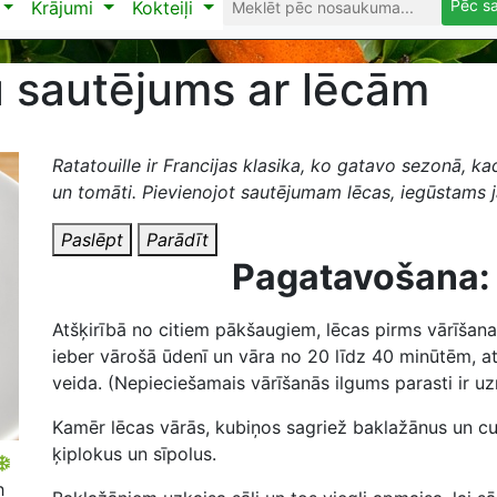
Pēc s
Krājumi
Kokteiļi
 sautējums ar lēcām
Ratatouille ir Francijas klasika, ko gatavo sezonā, kad
un tomāti. Pievienojot sautējumam lēcas, iegūstams j
Paslēpt
Parādīt
Pagatavošana:
Atšķirībā no citiem pākšaugiem, lēcas pirms vārīšan
ieber vārošā ūdenī un vāra no 20 līdz 40 minūtēm, a
veida. (Nepieciešamais vārīšanās ilgums parasti ir uz
Kamēr lēcas vārās, kubiņos sagriež baklažānus un cu
ķiplokus un sīpolus.
h