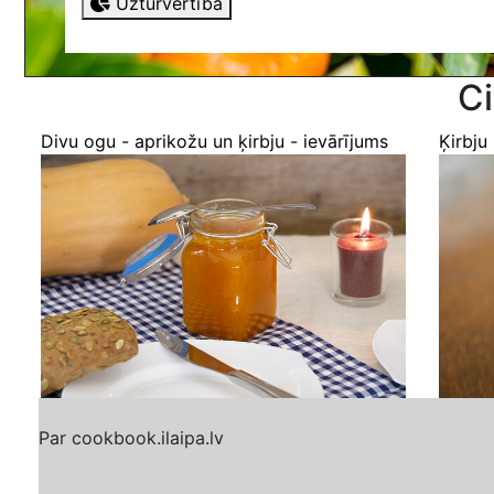
Uzturvērtība
Ci
Divu ogu - aprikožu un ķirbju - ievārījums
Ķirbju 
Par cookbook.ilaipa.lv