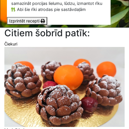
samazināt porcijas lielumu, lūdzu, izmantot rīku
.
Abi šie rīki atrodas pie sastāvdaļām
Izprintēt recepti
Citiem šobrīd patīk:
Čiekuri