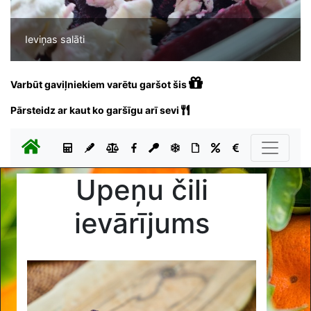
Ieviņas salāti
Varbūt gaviļniekiem varētu garšot šis
Pārsteidz ar kaut ko garšīgu arī sevi
Upeņu čili
ievārījums