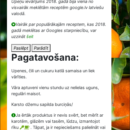
Upeņu ievārījums 2018. gadā bija viena no
visvairāk meklētām receptēm google.lv latviešu
valodā.
Vairāk par populārākajām receptem, kas 2018.
gadā meklētas ar Googles starpniecību, var
uzzināt
šeit
Paslēpt
Parādīt
Pagatavošana:
Upenes, čili un cukuru katlā samaisa un liek
vārīties.
Vāra aptuveni vienu stundu uz nelielas uguns,
regulāri maisot.
Karsto džemu sapilda burciņās/
Ja ērtāk produktus ir nevis svērt, bet mērīt ar
karotēm, glāzēm vai tasēm, lūdzu, izmantojot
rīku
. Tāpat, ja ir nepieciešams palielināt vai