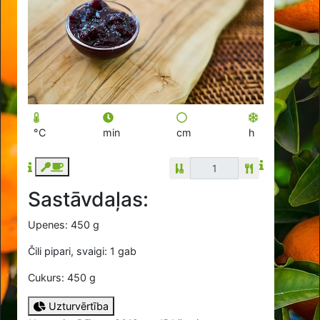
°C
min
cm
h
Sastāvdaļas:
Upenes: 450 g
Čili pipari, svaigi: 1 gab
Cukurs: 450 g
Uzturvērtība