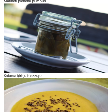
Marinēti pieneņu pumpuri
Kokosa ķirbju biezzupa