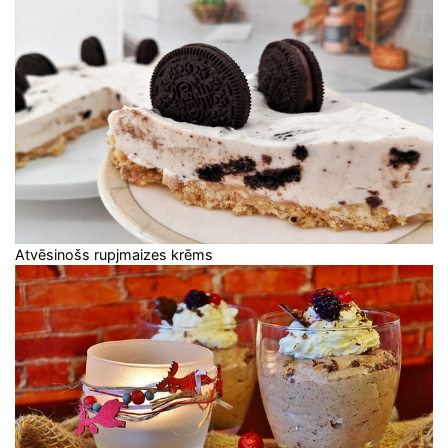
Atvēsinošs rupjmaizes krēms