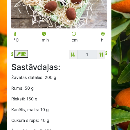
°C
min
cm
h
Sastāvdaļas:
Žāvētas dateles: 200 g
Rums: 50 g
Rieksti: 150 g
Kanēlis, malts: 10 g
Cukura sīrups: 40 g