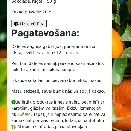
Šokolāde, rūgtā: 150 g
Kakao pulveris: 20 g
Uzturvērtība
Pagatavošana:
Dateles sagriež gabaliņos, pārlej ar rumu un
atstāj ievilkties vismaz 12 stundas.
Pēc tam dateles samaļ, pievieno sasmalcinātus
riekstus, kanēli un cukura sīrupu.
Izkausē šokolādi un pievieno konfekšu masai.
Masu atdzesē, saveļ bumbiņās un apviļā kakao.
Ja ērtāk produktus ir nevis svērt, bet mērīt ar
karotēm, glāzēm vai tasēm, lūdzu, izmantojot
rīku
. Tāpat, ja ir nepieciešams palielināt vai
samazināt porcijas lielumu, lūdzu, izmantot rīku
.
Abi šie rīki atrodas pie sastāvdaļām