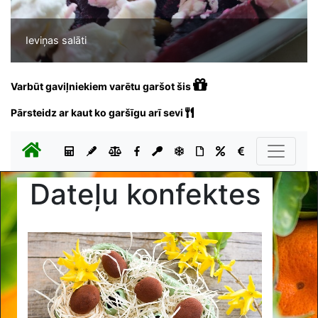
Ieviņas salāti
Varbūt gaviļniekiem varētu garšot šis
Pārsteidz ar kaut ko garšīgu arī sevi
Dateļu konfektes