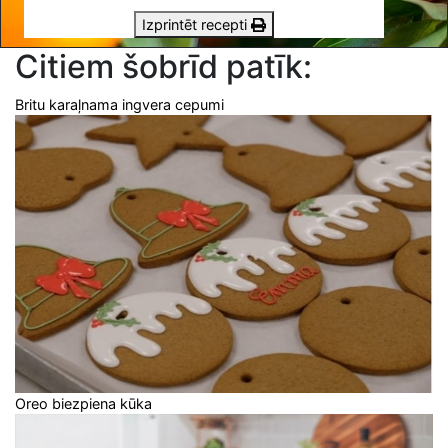
Izprintēt recepti
Citiem šobrīd patīk:
Britu karaļnama ingvera cepumi
Oreo biezpiena kūka