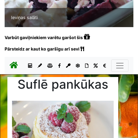
Ieviņas salāti
Varbūt gaviļniekiem varētu garšot šis
Pārsteidz ar kaut ko garšīgu arī sevi
Suflē pankūkas