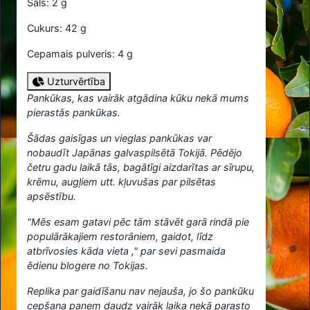
Sāls: 2 g
Cukurs: 42 g
Cepamais pulveris: 4 g
Uzturvērtība
Pankūkas, kas vairāk atgādina kūku nekā mums
pierastās pankūkas.
Šādas gaisīgas un vieglas pankūkas var
nobaudīt Japānas galvaspilsētā Tokijā. Pēdējo
četru gadu laikā tās, bagātīgi aizdarītas ar sīrupu,
krēmu, augļiem utt. kļuvušas par pilsētas
apsēstību.
"Mēs esam gatavi pēc tām stāvēt garā rindā pie
populārākajiem restorāniem, gaidot, līdz
atbrīvosies kāda vieta ," par sevi pasmaida
ēdienu blogere no Tokijas.
Replika par gaidīšanu nav nejauša, jo šo pankūku
cepšana paņem daudz vairāk laika nekā parasto