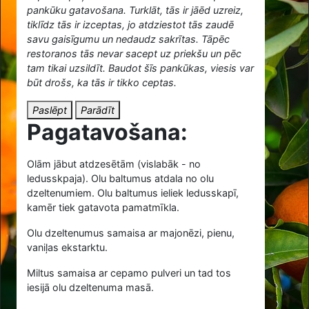
pankūku gatavošana. Turklāt, tās ir jāēd uzreiz,
tiklīdz tās ir izceptas, jo atdziestot tās zaudē
savu gaisīgumu un nedaudz sakrītas. Tāpēc
restoranos tās nevar sacept uz priekšu un pēc
tam tikai uzsildīt. Baudot šīs pankūkas, viesis var
būt drošs, ka tās ir tikko ceptas.
Paslēpt
Parādīt
Pagatavošana:
Olām jābut atdzesētām (vislabāk - no
ledusskpaja). Olu baltumus atdala no olu
dzeltenumiem. Olu baltumus ieliek ledusskapī,
kamēr tiek gatavota pamatmīkla.
Olu dzeltenumus samaisa ar majonēzi, pienu,
vaniļas ekstarktu.
Miltus samaisa ar cepamo pulveri un tad tos
iesijā olu dzeltenuma masā.