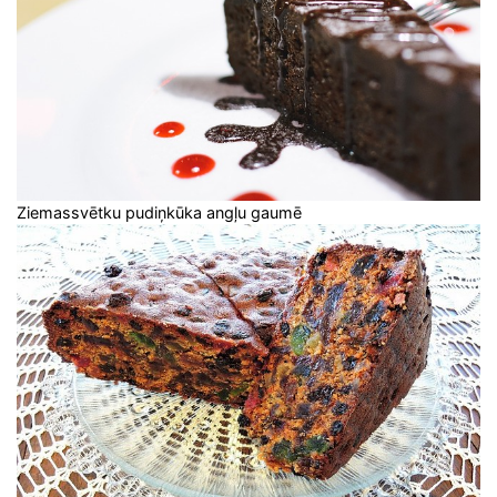
Ziemassvētku pudiņkūka angļu gaumē