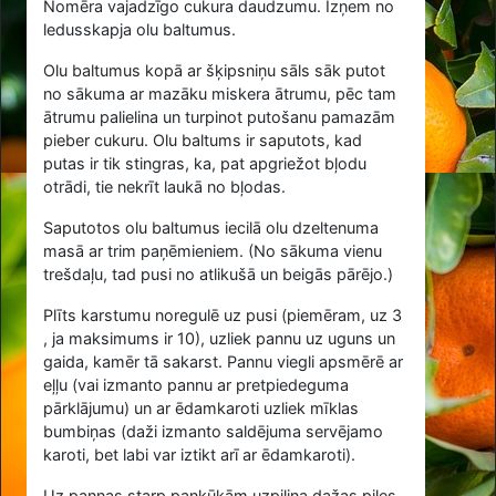
Nomēra vajadzīgo cukura daudzumu. Izņem no
ledusskapja olu baltumus.
Olu baltumus kopā ar šķipsniņu sāls sāk putot
no sākuma ar mazāku miskera ātrumu, pēc tam
ātrumu palielina un turpinot putošanu pamazām
pieber cukuru. Olu baltums ir saputots, kad
putas ir tik stingras, ka, pat apgriežot bļodu
otrādi, tie nekrīt laukā no bļodas.
Saputotos olu baltumus iecilā olu dzeltenuma
masā ar trim paņēmieniem. (No sākuma vienu
trešdaļu, tad pusi no atlikušā un beigās pārējo.)
Plīts karstumu noregulē uz pusi (piemēram, uz 3
, ja maksimums ir 10), uzliek pannu uz uguns un
gaida, kamēr tā sakarst. Pannu viegli apsmērē ar
eļļu (vai izmanto pannu ar pretpiedeguma
pārklājumu) un ar ēdamkaroti uzliek mīklas
bumbiņas (daži izmanto saldējuma servējamo
karoti, bet labi var iztikt arī ar ēdamkaroti).
Uz pannas starp pankūkām uzpilina dažas piles