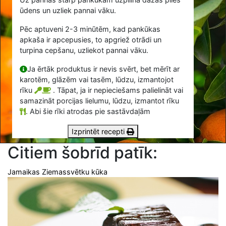
ūdens un uzliek pannai vāku.
Pēc aptuveni 2-3 minūtēm, kad pankūkas
apkaša ir apcepusies, to apgriež otrādi un
turpina cepšanu, uzliekot pannai vāku.
Ja ērtāk produktus ir nevis svērt, bet mērīt ar
karotēm, glāzēm vai tasēm, lūdzu, izmantojot
rīku
. Tāpat, ja ir nepieciešams palielināt vai
samazināt porcijas lielumu, lūdzu, izmantot rīku
.
Abi šie rīki atrodas pie sastāvdaļām
Izprintēt recepti
Citiem šobrīd patīk:
Jamaikas Ziemassvētku kūka