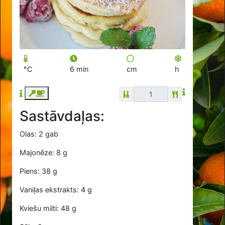
°C
6 min
cm
h
Sastāvdaļas:
Olas: 2 gab
Majonēze: 8 g
Piens: 38 g
Vaniļas ekstrakts: 4 g
Kviešu milti: 48 g