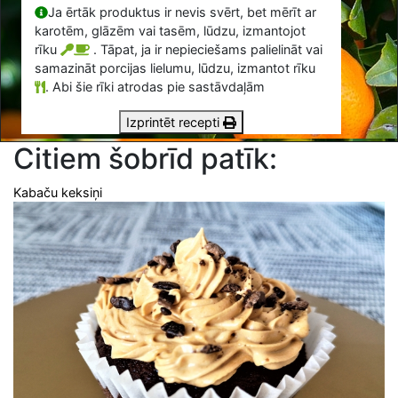
Ja ērtāk produktus ir nevis svērt, bet mērīt ar
karotēm, glāzēm vai tasēm, lūdzu, izmantojot
rīku
. Tāpat, ja ir nepieciešams palielināt vai
samazināt porcijas lielumu, lūdzu, izmantot rīku
.
Abi šie rīki atrodas pie sastāvdaļām
Izprintēt recepti
Citiem šobrīd patīk:
Kabaču keksiņi