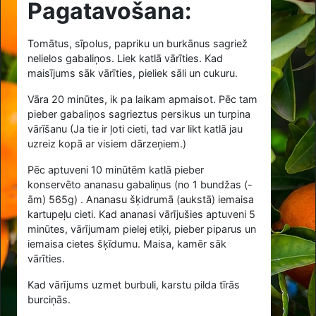
Pagatavošana:
Tomātus, sīpolus, papriku un burkānus sagriež
nelielos gabaliņos. Liek katlā vārīties. Kad
maisījums sāk vārīties, pieliek sāli un cukuru.
Vāra 20 minūtes, ik pa laikam apmaisot. Pēc tam
pieber gabaliņos sagrieztus persikus un turpina
vārīšanu (Ja tie ir ļoti cieti, tad var likt katlā jau
uzreiz kopā ar visiem dārzeņiem.)
Pēc aptuveni 10 minūtēm katlā pieber
konservēto ananasu gabaliņus (no
1
bundžas (-
ām) 565g) . Ananasu šķidrumā (aukstā) iemaisa
kartupeļu cieti. Kad ananasi vārījušies aptuveni 5
minūtes, vārījumam pielej etiķi, pieber piparus un
iemaisa cietes šķīdumu. Maisa, kamēr sāk
vārīties.
Kad vārījums uzmet burbuli, karstu pilda tīrās
burciņās.