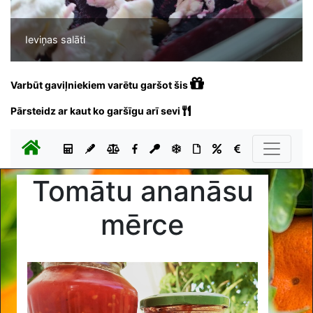
Ieviņas salāti
Varbūt gaviļniekiem varētu garšot šis
Pārsteidz ar kaut ko garšīgu arī sevi
Tomātu ananāsu
mērce