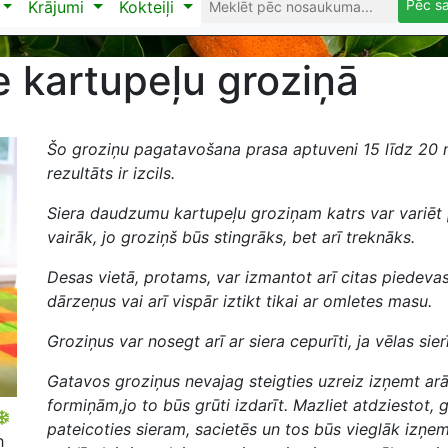
Pēc s
Krājumi
Kokteiļi
 kartupeļu groziņā
Šo groziņu pagatavošana prasa aptuveni 15 līdz 20 
rezultāts ir izcils.
Siera daudzumu kartupeļu groziņam katrs var variēt 
vairāk, jo groziņš būs stingrāks, bet arī treknāks.
Desas vietā, protams, var izmantot arī citas piedeva
dārzeņus vai arī vispār iztikt tikai ar omletes masu.
Groziņus var nosegt arī ar siera cepurīti, ja vēlas sie
Gatavos groziņus nevajag steigties uzreiz izņemt ar
formiņām,jo to būs grūti izdarīt. Mazliet atdziestot, g
pateicoties sieram, sacietēs un tos būs vieglāk izņem
h