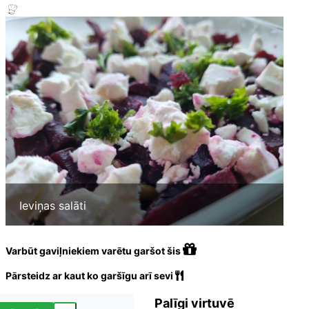
Ieviņas salāti
Varbūt gaviļniekiem varētu garšot šis
Pārsteidz ar kaut ko garšīgu arī sevi
Palīgi virtuvē