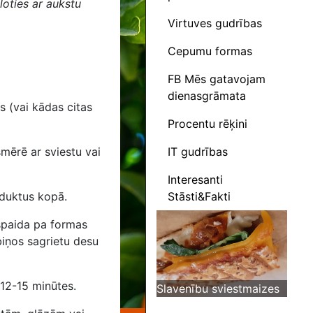
loties ar aukstu
Virtuves gudrības
Cepumu formas
FB Mēs gatavojam
dienasgrāmata
s (vai kādas citas
Procentu rēķini
IT gudrības
mērē ar sviestu vai
Interesanti
Stāsti&Fakti
oduktus kopā.
zspaida pa formas
ubiņos sagrietu desu
 12-15 minūtes.
Slavenību sviestmaizes