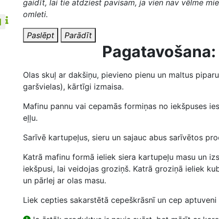
gaidīt, lai tie atdziest pavisam, ja vien nav vēlme mie
omleti.
Paslēpt
Parādīt
Pagatavošana:
Olas skuļ ar dakšiņu, pievieno pienu un maltus piparu
garšvielas), kārtīgi izmaisa.
Mafinu pannu vai cepamās formiņas no iekšpuses ies
eļļu.
Sarīvē kartupeļus, sieru un sajauc abus sarīvētos pr
Katrā mafinu formā ieliek siera kartupeļu masu un i
iekšpusi, lai veidojas groziņš. Katrā groziņā ieliek k
un pārlej ar olas masu.
Liek cepties sakarstētā cepeškrāsnī un cep aptuveni