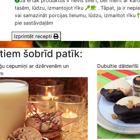
Ja ērtāk produktus ir nevis svērt, bet mērīt ar kar
tasēm, lūdzu, izmantojot rīku
. Tāpat, ja ir nepi
vai samazināt porcijas lielumu, lūdzu, izmantot rīku
pie sastāvdaļām
Izprintēt recepti
tiem šobrīd patīk:
ģu cepumiņi ar dzērvenēm un
Dubultie dālderīši
ēm