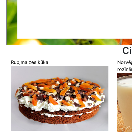
Ci
Rupjmaizes kūka
Norvē
rozīn