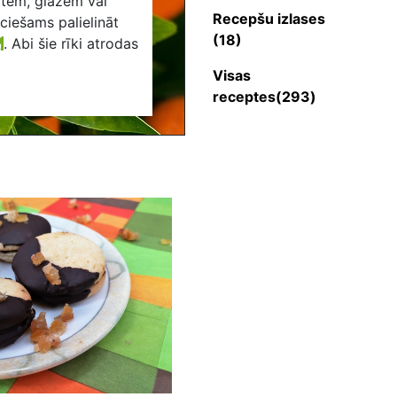
otēm, glāzēm vai
Recepšu izlases
eciešams palielināt
(18)
.
Abi šie rīki atrodas
Visas
receptes(293)