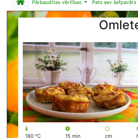
Pārbaudītas vērtības
Pats sev šefpavārs
Omlete
180 °C
15 min
cm