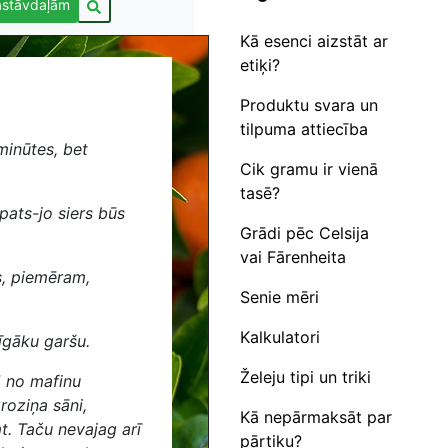
astāvdaļām
Kā esenci aizstāt ar
etiķi?
Produktu svara un
tilpuma attiecība
minūtes, bet
Cik gramu ir vienā
tasē?
pats-jo siers būs
Grādi pēc Celsija
vai Fārenheita
s, piemēram,
Senie mēri
Kalkulatori
rīgāku garšu.
Želeju tipi un triki
ā no mafinu
roziņa sāni,
Kā nepārmaksāt par
t. Taču nevajag arī
pārtiku?