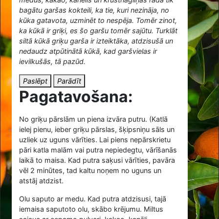
bagātu garšas kokteili, ka tie, kuri nezināja, no
kūka gatavota, uzminēt to nespēja. Tomēr zinot,
ka kūkā ir griķi, es šo garšu tomēr sajūtu. Turklāt
siltā kūkā griķu garša ir izteiktāka, atdzisušā un
nedaudz atpūtinātā kūkā, kad garšvielas ir
ievilkušās, tā pazūd.
Paslēpt
Parādīt
Pagatavošana:
No griķu pārslām un piena izvāra putru. (Katlā
ielej pienu, ieber griķu pārslas, šķipsniņu sāls un
uzliek uz uguns vārīties. Lai piens nepārskrietu
pāri katla malām vai putra nepiedegtu, vārīšanās
laikā to maisa. Kad putra saķusi vārīties, pavāra
vēl 2 minūtes, tad kaltu noņem no uguns un
atstāj atdzist.
Olu saputo ar medu. Kad putra atdzisusi, tajā
iemaisa saputoto olu, skābo krējumu. Miltus