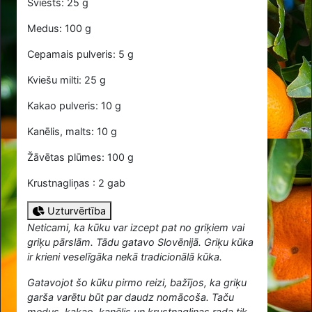
Sviests: 25 g
Medus: 100 g
Cepamais pulveris: 5 g
Kviešu milti: 25 g
Kakao pulveris: 10 g
Kanēlis, malts: 10 g
Žāvētas plūmes: 100 g
Krustnagliņas : 2 gab
Uzturvērtība
Neticami, ka kūku var izcept pat no griķiem vai
griķu pārslām. Tādu gatavo Slovēnijā. Griķu kūka
ir krieni veselīgāka nekā tradicionālā kūka.
Gatavojot šo kūku pirmo reizi, bažījos, ka griķu
garša varētu būt par daudz nomācoša. Taču
medus, kakao, kanēlis un krustnagliņas rada tik