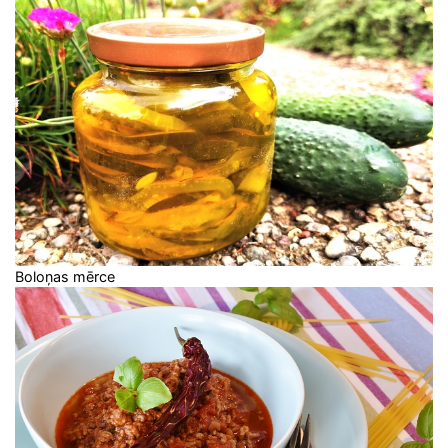
Boloņas mērce