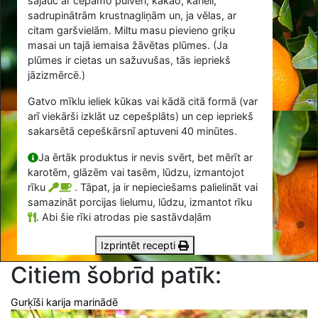
sajauc ar cepamo pulveri, kakao, kanēli,
sadrupinātrām krustnagliņām un, ja vēlas, ar
citam garšvielām. Miltu masu pievieno griķu
masai un tajā iemaisa žāvētas plūmes. (Ja
plūmes ir cietas un sažuvušas, tās iepriekš
jāzizmērcē.)
Gatvo mīklu ieliek kūkas vai kādā citā formā (var
arī viekārši izklāt uz cepešplāts) un cep iepriekš
sakarsētā cepeškārsnī aptuveni 40 minūtes.
Ja ērtāk produktus ir nevis svērt, bet mērīt ar
karotēm, glāzēm vai tasēm, lūdzu, izmantojot
rīku
. Tāpat, ja ir nepieciešams palielināt vai
samazināt porcijas lielumu, lūdzu, izmantot rīku
.
Abi šie rīki atrodas pie sastāvdaļām
Izprintēt recepti
Citiem šobrīd patīk:
Gurķīši karija marinādē