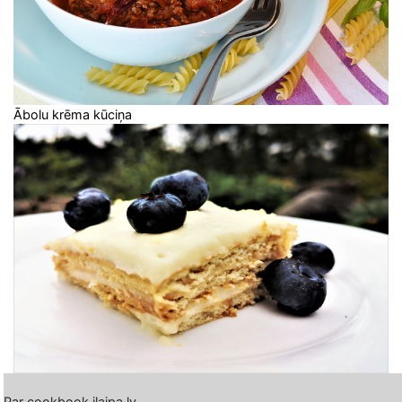
Ābolu krēma kūciņa
Par cookbook.ilaipa.lv