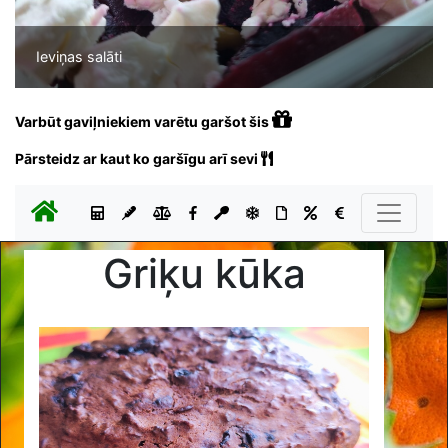
Ieviņas salāti
Varbūt gaviļniekiem varētu garšot šis
Pārsteidz ar kaut ko garšīgu arī sevi
Griķu kūka