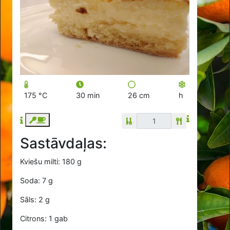
175 °C
30 min
26 cm
h
Sastāvdaļas:
Kviešu milti: 180 g
Soda: 7 g
Sāls: 2 g
Citrons: 1 gab