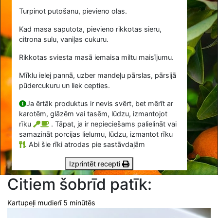
Turpinot putošanu, pievieno olas.
Kad masa saputota, pievieno rikkotas sieru,
citrona sulu, vaniļas cukuru.
Rikkotas sviesta masā iemaisa miltu maisījumu.
Mīklu ielej pannā, uzber mandeļu pārslas, pārsijā
pūdercukuru un liek cepties.
Ja ērtāk produktus ir nevis svērt, bet mērīt ar
karotēm, glāzēm vai tasēm, lūdzu, izmantojot
rīku
. Tāpat, ja ir nepieciešams palielināt vai
samazināt porcijas lielumu, lūdzu, izmantot rīku
.
Abi šie rīki atrodas pie sastāvdaļām
Izprintēt recepti
Citiem šobrīd patīk:
Kartupeļi mudierī 5 minūtēs