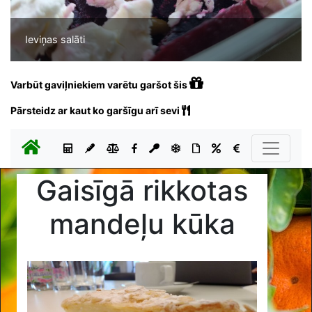
Ieviņas salāti
Varbūt gaviļniekiem varētu garšot šis
Pārsteidz ar kaut ko garšīgu arī sevi
Gaisīgā rikkotas
mandeļu kūka