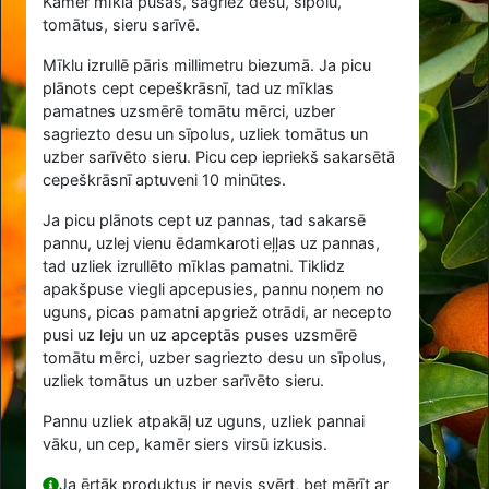
Kamēr mīkla pūšas, sagriež desu, sīpolu,
tomātus, sieru sarīvē.
Mīklu izrullē pāris millimetru biezumā. Ja picu
plānots cept cepeškrāsnī, tad uz mīklas
pamatnes uzsmērē tomātu mērci, uzber
sagriezto desu un sīpolus, uzliek tomātus un
uzber sarīvēto sieru. Picu cep iepriekš sakarsētā
cepeškrāsnī aptuveni 10 minūtes.
Ja picu plānots cept uz pannas, tad sakarsē
pannu, uzlej vienu ēdamkaroti eļļas uz pannas,
tad uzliek izrullēto mīklas pamatni. Tiklidz
apakšpuse viegli apcepusies, pannu noņem no
uguns, picas pamatni apgriež otrādi, ar necepto
pusi uz leju un uz apceptās puses uzsmērē
tomātu mērci, uzber sagriezto desu un sīpolus,
uzliek tomātus un uzber sarīvēto sieru.
Pannu uzliek atpakāļ uz uguns, uzliek pannai
vāku, un cep, kamēr siers virsū izkusis.
Ja ērtāk produktus ir nevis svērt, bet mērīt ar