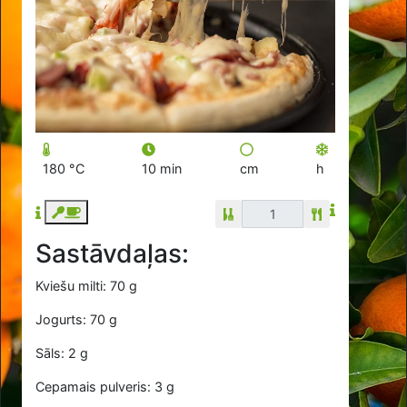
180 °C
10 min
cm
h
Sastāvdaļas:
Kviešu milti: 70 g
Jogurts: 70 g
Sāls: 2 g
Cepamais pulveris: 3 g