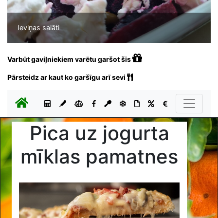
Ieviņas salāti
Varbūt gaviļniekiem varētu garšot šis
Pārsteidz ar kaut ko garšīgu arī sevi
Pica uz jogurta
mīklas pamatnes