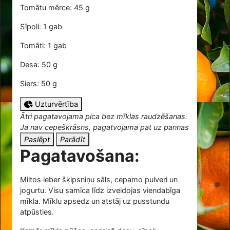
Tomātu mērce: 45 g
Sīpoli: 1 gab
Tomāti: 1 gab
Desa: 50 g
Siers: 50 g
Uzturvērtība
Ātri pagatavojama pica bez mīklas raudzēšanas.
Ja nav cepeškrāsns, pagatvojama pat uz pannas
Paslēpt
Parādīt
Pagatavošana:
Miltos ieber šķipsniņu sāls, cepamo pulveri un
jogurtu. Visu samīca līdz izveidojas viendabīga
mīkla. Mīklu apsedz un atstāj uz pusstundu
atpūsties.