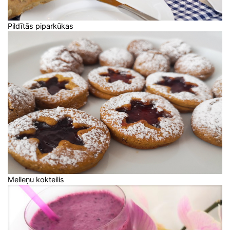
Pildītās piparkūkas
Melleņu kokteilis